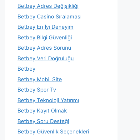
Betbey Adres Değişikliği
Betbey Casino Sıralaması
Betbey En İyi Deneyim
Betbey Bilgi Güvenliği
Betbey Adres Sorunu
Betbey Veri Doğruluğu
Betbey
Betbey Mobil Site
Betbey Spor Tv
Betbey Teknoloji Yatırımı
Betbey Kayıt Olmak
Betbey Soru Desteği
Betbey Güvenlik Seçenekleri