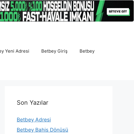
ey Yeni Adresi
Betbey Giriş
Betbey
Son Yazılar
Betbey Adresi
Betbey Bahis Dönüşü