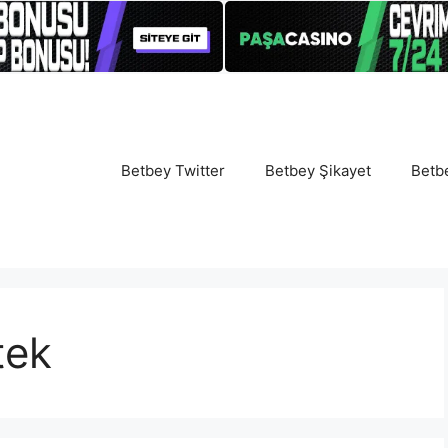
Betbey Twitter
Betbey Şikayet
Betb
tek