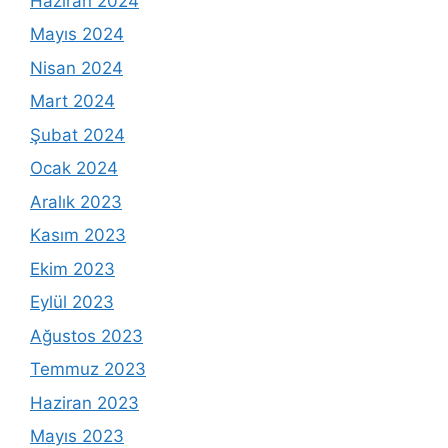
Haziran 2024
Mayıs 2024
Nisan 2024
Mart 2024
Şubat 2024
Ocak 2024
Aralık 2023
Kasım 2023
Ekim 2023
Eylül 2023
Ağustos 2023
Temmuz 2023
Haziran 2023
Mayıs 2023