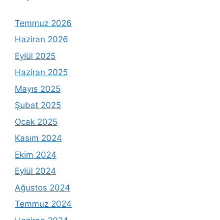
Temmuz 2026
Haziran 2026
Eylül 2025
Haziran 2025
Mayıs 2025
Şubat 2025
Ocak 2025
Kasım 2024
Ekim 2024
Eylül 2024
Ağustos 2024
Temmuz 2024