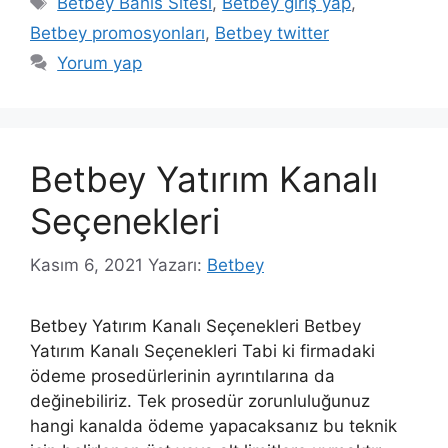
Betbey Bahis Sitesi
,
Betbey giriş yap
,
Betbey promosyonları
,
Betbey twitter
Yorum yap
Betbey Yatırım Kanalı
Seçenekleri
Kasım 6, 2021
Yazarı:
Betbey
Betbey Yatırım Kanalı Seçenekleri Betbey
Yatırım Kanalı Seçenekleri Tabi ki firmadaki
ödeme prosedürlerinin ayrıntılarına da
değinebiliriz. Tek prosedür zorunluluğunuz
hangi kanalda ödeme yapacaksanız bu teknik