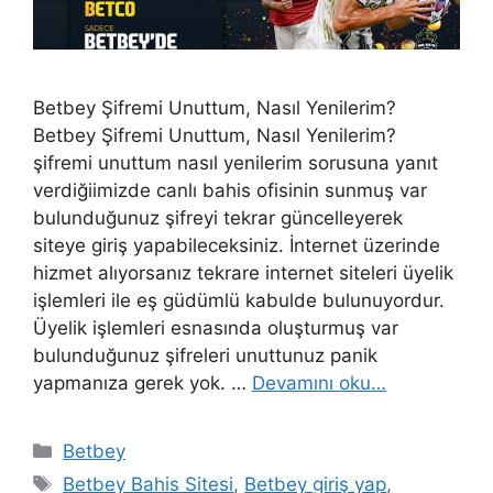
Betbey Şifremi Unuttum, Nasıl Yenilerim?
Betbey Şifremi Unuttum, Nasıl Yenilerim?
şifremi unuttum nasıl yenilerim sorusuna yanıt
verdiğiimizde canlı bahis ofisinin sunmuş var
bulunduğunuz şifreyi tekrar güncelleyerek
siteye giriş yapabileceksiniz. İnternet üzerinde
hizmet alıyorsanız tekrare internet siteleri üyelik
işlemleri ile eş güdümlü kabulde bulunuyordur.
Üyelik işlemleri esnasında oluşturmuş var
bulunduğunuz şifreleri unuttunuz panik
yapmanıza gerek yok. …
Devamını oku…
Kategoriler
Betbey
Etiketler
Betbey Bahis Sitesi
,
Betbey giriş yap
,