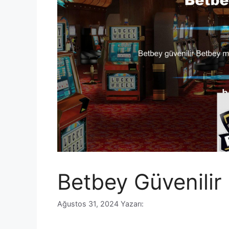
Betbey Güvenilir
Ağustos 31, 2024
Yazarı: