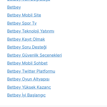
Betbey
Betbey Mobil Site
Betbey Spor Tv
Betbey Teknoloji Yatırımı
Betbey Kayıt Olmak
Betbey Soru Desteği
Betbey Güvenlik Seçenekleri
Betbey Mobil Sohbet
Betbey Twitter Platformu
Betbey Oyun Altyapısı
Betbey Yüksek Kazanç
Betbey İyi Başlangıç