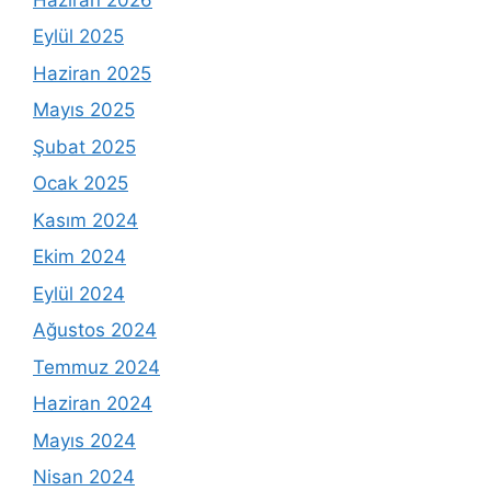
Eylül 2025
Haziran 2025
Mayıs 2025
Şubat 2025
Ocak 2025
Kasım 2024
Ekim 2024
Eylül 2024
Ağustos 2024
Temmuz 2024
Haziran 2024
Mayıs 2024
Nisan 2024