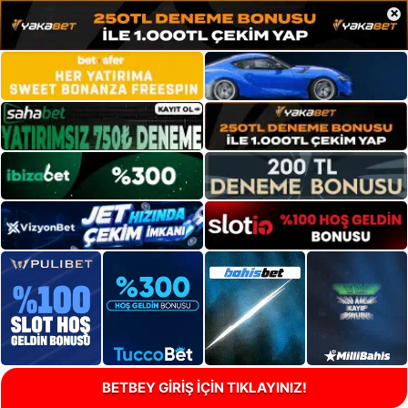
×
BETBEY GİRİŞ İÇİN TIKLAYINIZ!