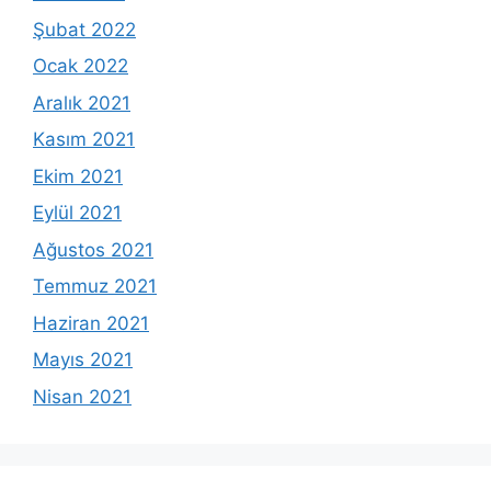
Şubat 2022
Ocak 2022
Aralık 2021
Kasım 2021
Ekim 2021
Eylül 2021
Ağustos 2021
Temmuz 2021
Haziran 2021
Mayıs 2021
Nisan 2021