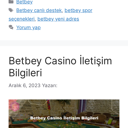
Kategoriler
Betbey
Etiketler
Betbey canlı destek
,
betbey spor
seçenekleri
,
betbey yeni adres
Yorum yap
Betbey Casino İletişim
Bilgileri
Aralık 6, 2023
Yazarı: