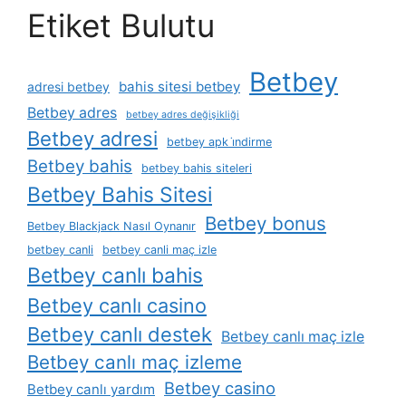
Etiket Bulutu
Betbey
bahis sitesi betbey
adresi betbey
Betbey adres
betbey adres değişikliği
Betbey adresi
betbey apk i̇ndirme
Betbey bahis
betbey bahis siteleri
Betbey Bahis Sitesi
Betbey bonus
Betbey Blackjack Nasıl Oynanır
betbey canli
betbey canli maç izle
Betbey canlı bahis
Betbey canlı casino
Betbey canlı destek
Betbey canlı maç izle
Betbey canlı maç izleme
Betbey casino
Betbey canlı yardım