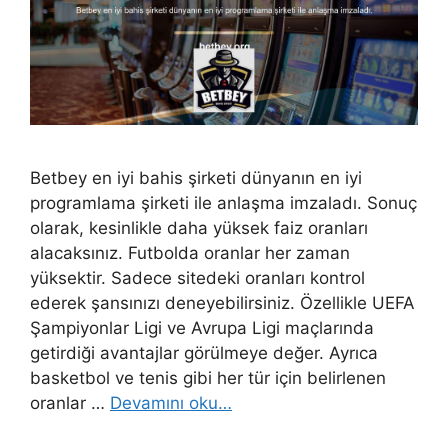
Betbey en iyi bahis şirketi dünyanın en iyi
programlama şirketi ile anlaşma imzaladı. Sonuç
olarak, kesinlikle daha yüksek faiz oranları
alacaksınız. Futbolda oranlar her zaman
yüksektir. Sadece sitedeki oranları kontrol
ederek şansınızı deneyebilirsiniz. Özellikle UEFA
Şampiyonlar Ligi ve Avrupa Ligi maçlarında
getirdiği avantajlar görülmeye değer. Ayrıca
basketbol ve tenis gibi her tür için belirlenen
oranlar …
Devamını oku…