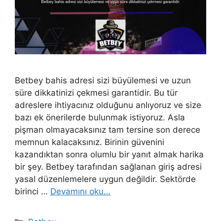
Betbey bahis adresi sizi büyülemesi ve uzun
süre dikkatinizi çekmesi garantidir. Bu tür
adreslere ihtiyacınız olduğunu anlıyoruz ve size
bazı ek önerilerde bulunmak istiyoruz. Asla
pişman olmayacaksınız tam tersine son derece
memnun kalacaksınız. Birinin güvenini
kazandıktan sonra olumlu bir yanıt almak harika
bir şey. Betbey tarafından sağlanan giriş adresi
yasal düzenlemelere uygun değildir. Sektörde
birinci …
Devamını oku…
Kategoriler