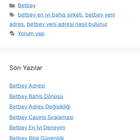
Kategoriler
Betbey
Etiketler
betbey en i̇yi bahis şirketi
,
betbey yeni
adres
,
betbey yeni adresi nasıl bulunur
Yorum yap
Son Yazılar
Betbey Adresi
Betbey Bahis Dönüşü
Betbey Adres Değişikliği
Betbey Casino Sıralaması
Betbey En İyi Deneyim
Betbey Bilgi Güvenliği