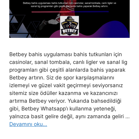
Betbey bahis uygulaması bahis tutkunları için
casinolar, sanal tombala, canlı ligler ve sanal lig
programları gibi çeşitli alanlarda bahis yaparak
Betbey artırın. Siz de spor karşılaşmalarını
izlemeyi ve güzel vakit geçirmeyi seviyorsanız
sitemiz size ödüller kazanma ve kazancınızı
artırma Betbey veriyor. Yukarıda bahsedildiği
gibi, Betbey Whatsapp’ı kullanma yeteneği,
yalnızca basit gelire değil, aynı zamanda geliri …
Devamını oku…