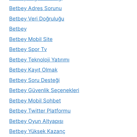
Betbey Adres Sorunu
Betbey Veri Doğruluğu
Betbey
Betbey Mobil Site
Betbey Spor Tv
Betbey Teknoloji Yatırımı
Betbey Kayıt Olmak
Betbey Soru Desteği
Betbey Güvenlik Seçenekleri
Betbey Mobil Sohbet
Betbey Twitter Platformu
Betbey Oyun Altyapısı
Betbey Yüksek Kazanç