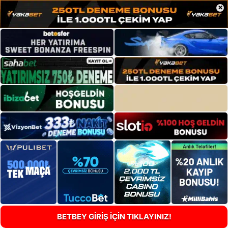
×
BETBEY GİRİŞ İÇİN TIKLAYINIZ!