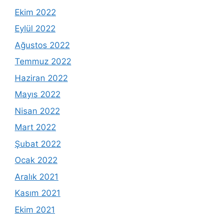
Ekim 2022
Eylül 2022
Ağustos 2022
Temmuz 2022
Haziran 2022
Mayıs 2022
Nisan 2022
Mart 2022
Şubat 2022
Ocak 2022
Aralık 2021
Kasım 2021
Ekim 2021