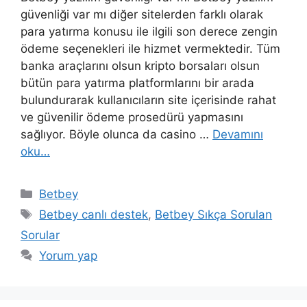
güvenliği var mı diğer sitelerden farklı olarak
para yatırma konusu ile ilgili son derece zengin
ödeme seçenekleri ile hizmet vermektedir. Tüm
banka araçlarını olsun kripto borsaları olsun
bütün para yatırma platformlarını bir arada
bulundurarak kullanıcıların site içerisinde rahat
ve güvenilir ödeme prosedürü yapmasını
sağlıyor. Böyle olunca da casino …
Devamını
oku…
Kategoriler
Betbey
Etiketler
Betbey canlı destek
,
Betbey Sıkça Sorulan
Sorular
Yorum yap