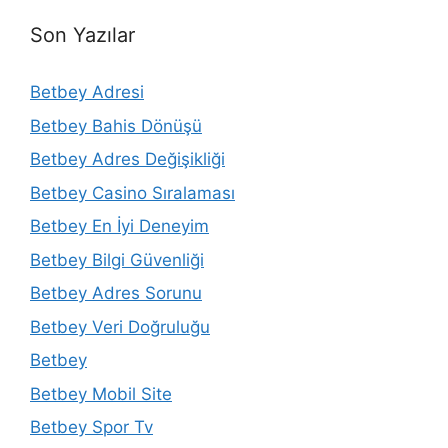
Son Yazılar
Betbey Adresi
Betbey Bahis Dönüşü
Betbey Adres Değişikliği
Betbey Casino Sıralaması
Betbey En İyi Deneyim
Betbey Bilgi Güvenliği
Betbey Adres Sorunu
Betbey Veri Doğruluğu
Betbey
Betbey Mobil Site
Betbey Spor Tv