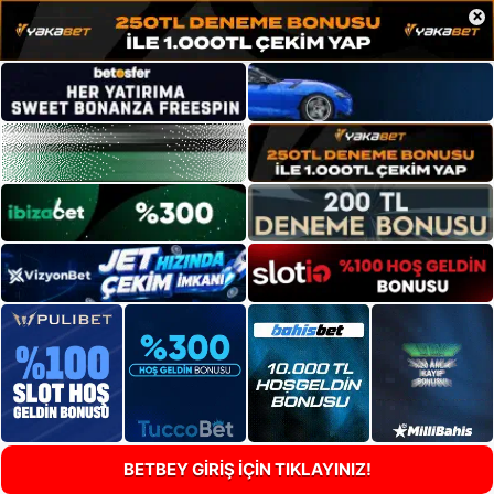
×
BETBEY GİRİŞ İÇİN TIKLAYINIZ!