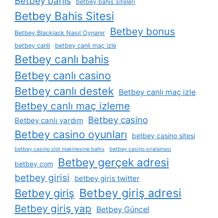
Betbey bahis
betbey bahis siteleri
Betbey Bahis Sitesi
Betbey bonus
Betbey Blackjack Nasıl Oynanır
betbey canli
betbey canli maç izle
Betbey canlı bahis
Betbey canlı casino
Betbey canlı destek
Betbey canlı maç izle
Betbey canlı maç izleme
Betbey casino
Betbey canlı yardım
Betbey casino oyunları
betbey casino sitesi
betbey casino slot makinesine bahis
betbey casino sıralaması
Betbey gerçek adresi
betbey com
betbey girisi
betbey giris twitter
Betbey giriş adresi
Betbey giriş
Betbey giriş yap
Betbey Güncel