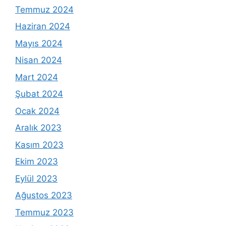
Temmuz 2024
Haziran 2024
Mayıs 2024
Nisan 2024
Mart 2024
Şubat 2024
Ocak 2024
Aralık 2023
Kasım 2023
Ekim 2023
Eylül 2023
Ağustos 2023
Temmuz 2023