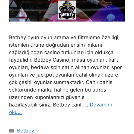
Betbey oyun oyun arama ve filtreleme özelliği,
istenilen ürüne doğrudan erişim imkanı
sağladığından casino tutkunları için oldukça
faydalıdır. Betbey Casino, masa oyunları, kart
oyunları, bedava spin satın alınan oyunlar, spor
oyunları ve jackpot oyunları dahil olmak üzere
çok çeşitli oyunlar sunmaktadır. Canlı bahis
sektöründe marka haline gelen bu adres
üzerinden kuponlarınızı güvenle
hazırlayabilirsiniz. Betbey canlı …
Devamını
oku…
Kategoriler
Betbey