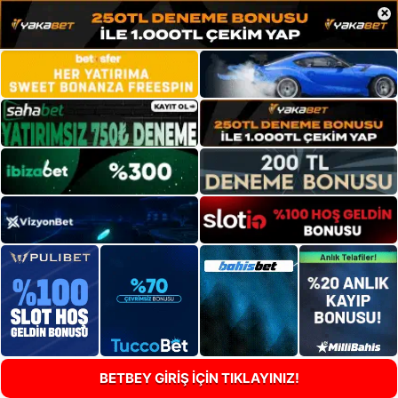
×
BETBEY GİRİŞ İÇİN TIKLAYINIZ!