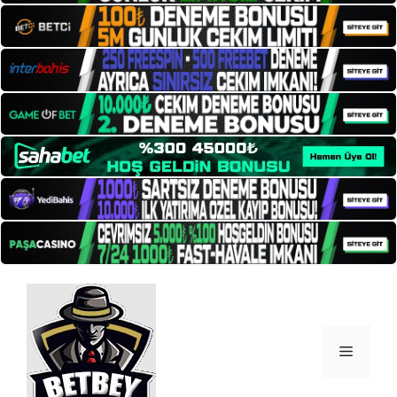
İçeriğe
atla
Menü