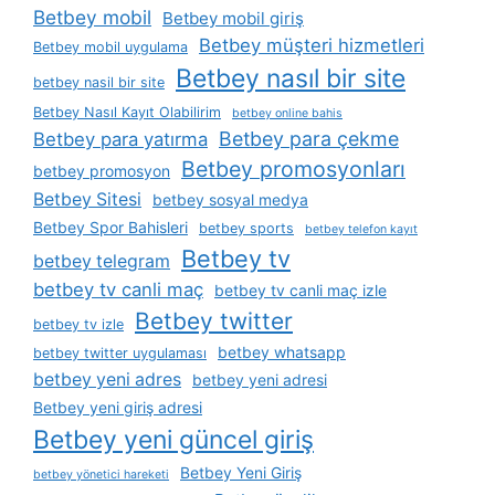
Betbey mobil
Betbey mobil giriş
Betbey müşteri hizmetleri
Betbey mobil uygulama
Betbey nasıl bir site
betbey nasil bir site
Betbey Nasıl Kayıt Olabilirim
betbey online bahis
Betbey para çekme
Betbey para yatırma
Betbey promosyonları
betbey promosyon
Betbey Sitesi
betbey sosyal medya
Betbey Spor Bahisleri
betbey sports
betbey telefon kayıt
Betbey tv
betbey telegram
betbey tv canli maç
betbey tv canli maç izle
Betbey twitter
betbey tv izle
betbey whatsapp
betbey twitter uygulaması
betbey yeni adres
betbey yeni adresi
Betbey yeni giriş adresi
Betbey yeni güncel giriş
Betbey Yeni Giriş
betbey yönetici hareketi