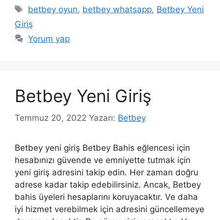
Etiketler
betbey oyun
,
betbey whatsapp
,
Betbey Yeni
Giriş
Yorum yap
Betbey Yeni Giriş
Temmuz 20, 2022
Yazarı:
Betbey
Betbey yeni giriş Betbey Bahis eğlencesi için
hesabınızı güvende ve emniyette tutmak için
yeni giriş adresini takip edin. Her zaman doğru
adrese kadar takip edebilirsiniz. Ancak, Betbey
bahis üyeleri hesaplarını koruyacaktır. Ve daha
iyi hizmet verebilmek için adresini güncellemeye