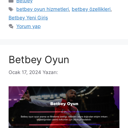
Betbey
Etiketler
betbey oyun hizmetleri
,
betbey özellikleri
,
Betbey Yeni Giriş
Yorum yap
Betbey Oyun
Ocak 17, 2024
Yazarı: