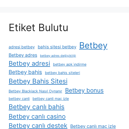
Etiket Bulutu
Betbey
bahis sitesi betbey
adresi betbey
Betbey adres
betbey adres değişikliği
Betbey adresi
betbey apk i̇ndirme
Betbey bahis
betbey bahis siteleri
Betbey Bahis Sitesi
Betbey bonus
Betbey Blackjack Nasıl Oynanır
betbey canli
betbey canli maç izle
Betbey canlı bahis
Betbey canlı casino
Betbey canlı destek
Betbey canlı maç izle