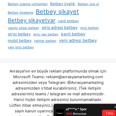
Betbey üyelik
Betbey ödeme yöntemleri
Betbey üye ol
Betbey şikayet
Betbey İnceleme
Betbey şikayetvar
canli betbey
giris adresi betbey
casino sitesi betbey
giris betbey
girisi betbey
kayit betbey
giris yap betbey
yeni adresi betbey
mobil betbey
twitter betbey
yeni giris betbey
Avrasya'nın en büyük reklam platformunda olmak için
Microsoft Teams:
reklam@avrasyamarketing.com
adresimizden veya Telegram: @Avrasyamarketing
adresimizden irtibat kurabilirsiniz. (Tek iletişim
adreslerimiz teams / telegram ve mail adresimizdir.
Harici hiçbir iletişim adresimiz bulunmamaktadır.
Lütfen itibar etmeyiniz.) Türkiye yasalarına göre 7258
sayılı kanun uyarınca yasa dışı bahis oynamanın