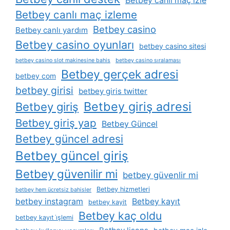
Betbey canlı maç izle
Betbey canlı maç izleme
Betbey casino
Betbey canlı yardım
Betbey casino oyunları
betbey casino sitesi
betbey casino slot makinesine bahis
betbey casino sıralaması
Betbey gerçek adresi
betbey com
betbey girisi
betbey giris twitter
Betbey giriş adresi
Betbey giriş
Betbey giriş yap
Betbey Güncel
Betbey güncel adresi
Betbey güncel giriş
Betbey güvenilir mi
betbey güvenlir mi
Betbey hizmetleri
betbey hem ücretsiz bahisler
betbey instagram
Betbey kayıt
betbey kayit
Betbey kaç oldu
betbey kayıt i̇şlemi