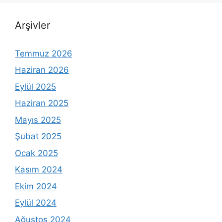
Arşivler
Temmuz 2026
Haziran 2026
Eylül 2025
Haziran 2025
Mayıs 2025
Şubat 2025
Ocak 2025
Kasım 2024
Ekim 2024
Eylül 2024
Ağustos 2024