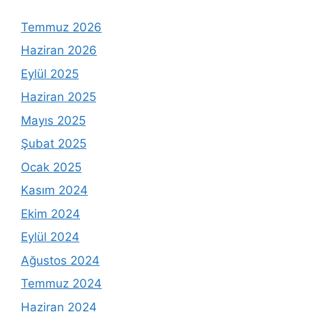
Temmuz 2026
Haziran 2026
Eylül 2025
Haziran 2025
Mayıs 2025
Şubat 2025
Ocak 2025
Kasım 2024
Ekim 2024
Eylül 2024
Ağustos 2024
Temmuz 2024
Haziran 2024