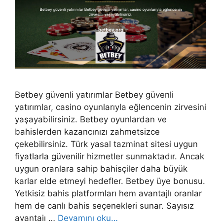
Betbey güvenli yatırımlar Betbey güvenli
yatırımlar, casino oyunlarıyla eğlencenin zirvesini
yaşayabilirsiniz. Betbey oyunlardan ve
bahislerden kazancınızı zahmetsizce
çekebilirsiniz. Türk yasal tazminat sitesi uygun
fiyatlarla güvenilir hizmetler sunmaktadır. Ancak
uygun oranlara sahip bahisçiler daha büyük
karlar elde etmeyi hedefler. Betbey üye bonusu.
Yetkisiz bahis platformları hem avantajlı oranlar
hem de canlı bahis seçenekleri sunar. Sayısız
avantajı …
Devamını oku…