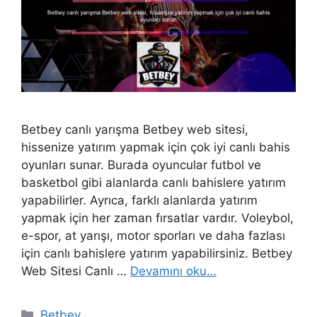
Betbey canlı yarışma Betbey web sitesi,
hissenize yatırım yapmak için çok iyi canlı bahis
oyunları sunar. Burada oyuncular futbol ve
basketbol gibi alanlarda canlı bahislere yatırım
yapabilirler. Ayrıca, farklı alanlarda yatırım
yapmak için her zaman fırsatlar vardır. Voleybol,
e-spor, at yarışı, motor sporları ve daha fazlası
için canlı bahislere yatırım yapabilirsiniz. Betbey
Web Sitesi Canlı …
Devamını oku…
Kategoriler
Betbey