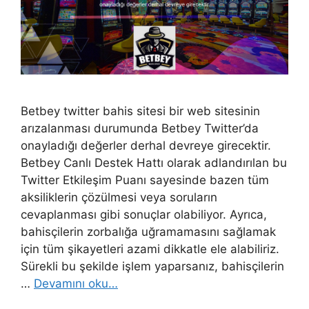
Betbey twitter bahis sitesi bir web sitesinin
arızalanması durumunda Betbey Twitter’da
onayladığı değerler derhal devreye girecektir.
Betbey Canlı Destek Hattı olarak adlandırılan bu
Twitter Etkileşim Puanı sayesinde bazen tüm
aksiliklerin çözülmesi veya soruların
cevaplanması gibi sonuçlar olabiliyor. Ayrıca,
bahisçilerin zorbalığa uğramamasını sağlamak
için tüm şikayetleri azami dikkatle ele alabiliriz.
Sürekli bu şekilde işlem yaparsanız, bahisçilerin
…
Devamını oku…