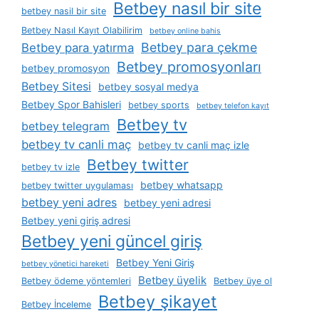
Betbey nasıl bir site
betbey nasil bir site
Betbey Nasıl Kayıt Olabilirim
betbey online bahis
Betbey para çekme
Betbey para yatırma
Betbey promosyonları
betbey promosyon
Betbey Sitesi
betbey sosyal medya
Betbey Spor Bahisleri
betbey sports
betbey telefon kayıt
Betbey tv
betbey telegram
betbey tv canli maç
betbey tv canli maç izle
Betbey twitter
betbey tv izle
betbey whatsapp
betbey twitter uygulaması
betbey yeni adres
betbey yeni adresi
Betbey yeni giriş adresi
Betbey yeni güncel giriş
Betbey Yeni Giriş
betbey yönetici hareketi
Betbey üyelik
Betbey ödeme yöntemleri
Betbey üye ol
Betbey şikayet
Betbey İnceleme