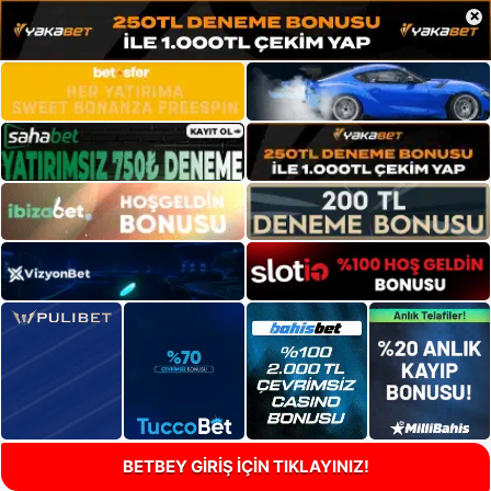
×
BETBEY GİRİŞ İÇİN TIKLAYINIZ!