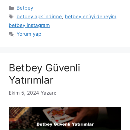
Kategoriler
Betbey
Etiketler
betbey apk i̇ndirme
,
betbey en i̇yi deneyim
,
betbey instagram
Yorum yap
Betbey Güvenli
Yatırımlar
Ekim 5, 2024
Yazarı: