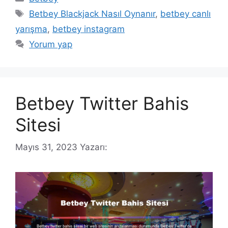
Etiketler
Betbey Blackjack Nasıl Oynanır
,
betbey canlı
yarışma
,
betbey instagram
Yorum yap
Betbey Twitter Bahis
Sitesi
Mayıs 31, 2023
Yazarı: