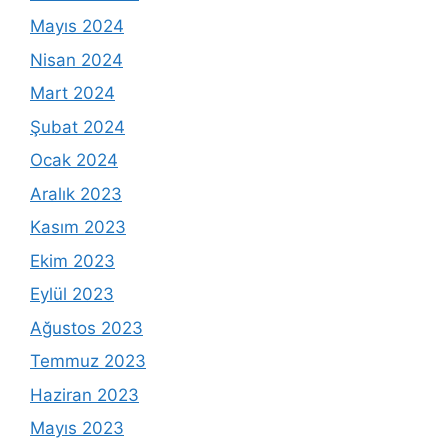
Mayıs 2024
Nisan 2024
Mart 2024
Şubat 2024
Ocak 2024
Aralık 2023
Kasım 2023
Ekim 2023
Eylül 2023
Ağustos 2023
Temmuz 2023
Haziran 2023
Mayıs 2023