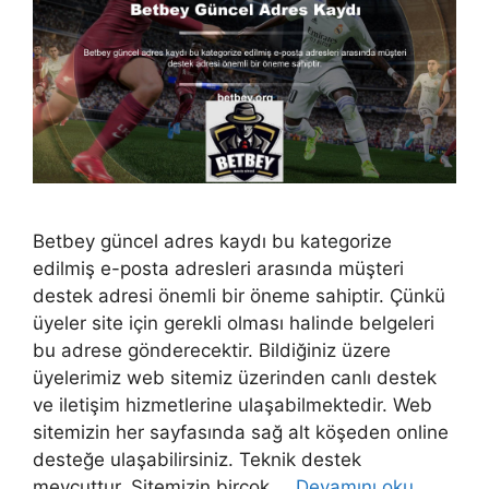
Betbey güncel adres kaydı bu kategorize
edilmiş e-posta adresleri arasında müşteri
destek adresi önemli bir öneme sahiptir. Çünkü
üyeler site için gerekli olması halinde belgeleri
bu adrese gönderecektir. Bildiğiniz üzere
üyelerimiz web sitemiz üzerinden canlı destek
ve iletişim hizmetlerine ulaşabilmektedir. Web
sitemizin her sayfasında sağ alt köşeden online
desteğe ulaşabilirsiniz. Teknik destek
mevcuttur. Sitemizin birçok …
Devamını oku…