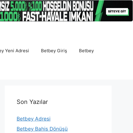
ey Yeni Adresi
Betbey Giriş
Betbey
Son Yazılar
Betbey Adresi
Betbey Bahis Dönüşü