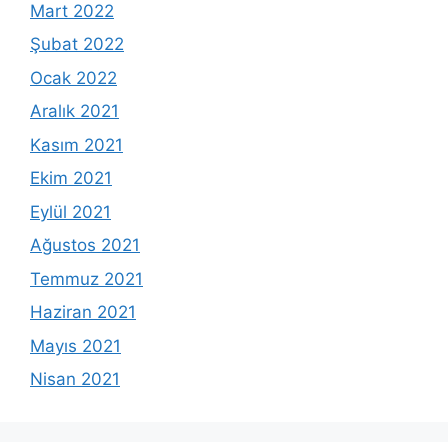
Mart 2022
Şubat 2022
Ocak 2022
Aralık 2021
Kasım 2021
Ekim 2021
Eylül 2021
Ağustos 2021
Temmuz 2021
Haziran 2021
Mayıs 2021
Nisan 2021