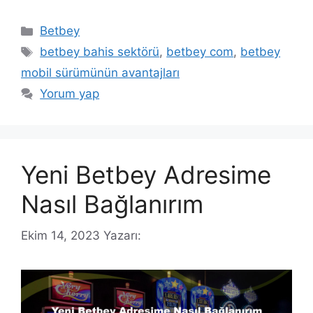
Kategoriler
Betbey
Etiketler
betbey bahis sektörü
,
betbey com
,
betbey
mobil sürümünün avantajları
Yorum yap
Yeni Betbey Adresime
Nasıl Bağlanırım
Ekim 14, 2023
Yazarı: