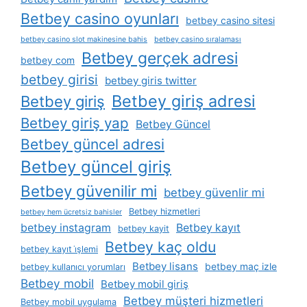
Betbey casino oyunları
betbey casino sitesi
betbey casino slot makinesine bahis
betbey casino sıralaması
Betbey gerçek adresi
betbey com
betbey girisi
betbey giris twitter
Betbey giriş adresi
Betbey giriş
Betbey giriş yap
Betbey Güncel
Betbey güncel adresi
Betbey güncel giriş
Betbey güvenilir mi
betbey güvenlir mi
Betbey hizmetleri
betbey hem ücretsiz bahisler
betbey instagram
Betbey kayıt
betbey kayit
Betbey kaç oldu
betbey kayıt i̇şlemi
Betbey lisans
betbey maç izle
betbey kullanıcı yorumları
Betbey mobil
Betbey mobil giriş
Betbey müşteri hizmetleri
Betbey mobil uygulama