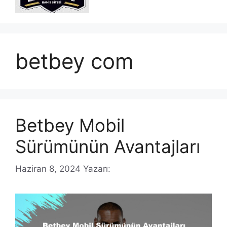
betbey com
Betbey Mobil
Sürümünün Avantajları
Haziran 8, 2024
Yazarı: