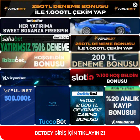
×
BETBEY GİRİŞ İÇİN TIKLAYINIZ!