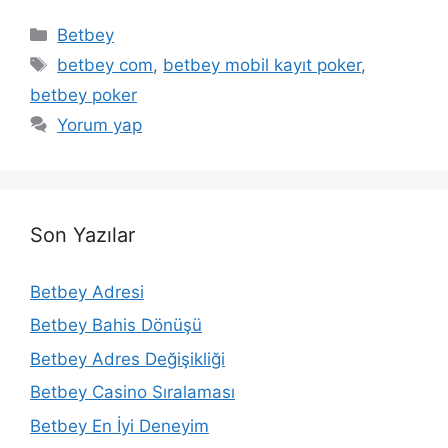
Kategoriler
Betbey
Etiketler
betbey com
,
betbey mobil kayıt poker
,
betbey poker
Yorum yap
Son Yazılar
Betbey Adresi
Betbey Bahis Dönüşü
Betbey Adres Değişikliği
Betbey Casino Sıralaması
Betbey En İyi Deneyim