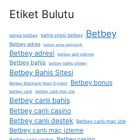
Etiket Bulutu
Betbey
bahis sitesi betbey
adresi betbey
Betbey adres
betbey adres değişikliği
Betbey adresi
betbey apk i̇ndirme
Betbey bahis
betbey bahis siteleri
Betbey Bahis Sitesi
Betbey bonus
Betbey Blackjack Nasıl Oynanır
betbey canli
betbey canli maç izle
Betbey canlı bahis
Betbey canlı casino
Betbey canlı destek
Betbey canlı maç izle
Betbey canlı maç izleme
Betbey casino
Betbey canlı yardım