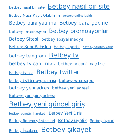
Betbey nasıl bir site
betbey nasil bir site
Betbey Nasıl Kayıt Olabilirim
betbey online bahis
Betbey para çekme
Betbey para yatırma
Betbey promosyonları
betbey promosyon
Betbey Sitesi
betbey sosyal medya
Betbey Spor Bahisleri
betbey sports
betbey telefon kayıt
Betbey tv
betbey telegram
betbey tv canli maç
betbey tv canli maç izle
Betbey twitter
betbey tv izle
betbey whatsapp
betbey twitter uygulaması
betbey yeni adres
betbey yeni adresi
Betbey yeni giriş adresi
Betbey yeni güncel giriş
Betbey Yeni Giriş
betbey yönetici hareketi
Betbey üyelik
Betbey ödeme yöntemleri
Betbey üye ol
Betbey şikayet
Betbey İnceleme