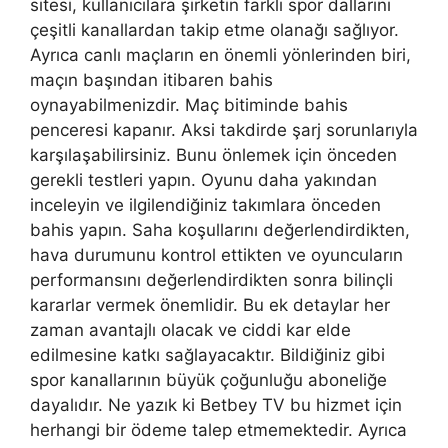
sitesi, kullanıcılara şirketin farklı spor dallarını
çeşitli kanallardan takip etme olanağı sağlıyor.
Ayrıca canlı maçların en önemli yönlerinden biri,
maçın başından itibaren bahis
oynayabilmenizdir. Maç bitiminde bahis
penceresi kapanır. Aksi takdirde şarj sorunlarıyla
karşılaşabilirsiniz. Bunu önlemek için önceden
gerekli testleri yapın. Oyunu daha yakından
inceleyin ve ilgilendiğiniz takımlara önceden
bahis yapın. Saha koşullarını değerlendirdikten,
hava durumunu kontrol ettikten ve oyuncuların
performansını değerlendirdikten sonra bilinçli
kararlar vermek önemlidir. Bu ek detaylar her
zaman avantajlı olacak ve ciddi kar elde
edilmesine katkı sağlayacaktır. Bildiğiniz gibi
spor kanallarının büyük çoğunluğu aboneliğe
dayalıdır. Ne yazık ki Betbey TV bu hizmet için
herhangi bir ödeme talep etmemektedir. Ayrıca