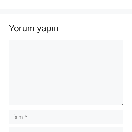
Yorum yapın
Yorum
İsim
E-