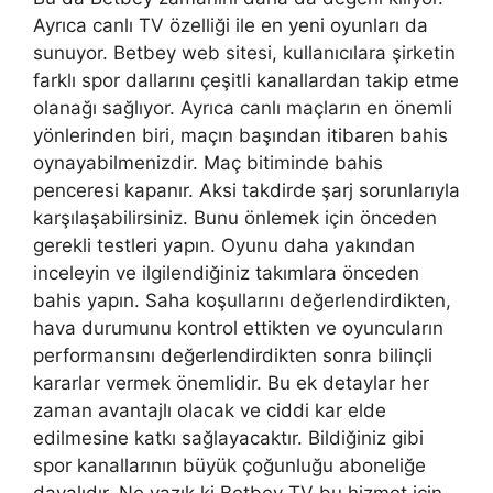
Ayrıca canlı TV özelliği ile en yeni oyunları da
sunuyor. Betbey web sitesi, kullanıcılara şirketin
farklı spor dallarını çeşitli kanallardan takip etme
olanağı sağlıyor. Ayrıca canlı maçların en önemli
yönlerinden biri, maçın başından itibaren bahis
oynayabilmenizdir. Maç bitiminde bahis
penceresi kapanır. Aksi takdirde şarj sorunlarıyla
karşılaşabilirsiniz. Bunu önlemek için önceden
gerekli testleri yapın. Oyunu daha yakından
inceleyin ve ilgilendiğiniz takımlara önceden
bahis yapın. Saha koşullarını değerlendirdikten,
hava durumunu kontrol ettikten ve oyuncuların
performansını değerlendirdikten sonra bilinçli
kararlar vermek önemlidir. Bu ek detaylar her
zaman avantajlı olacak ve ciddi kar elde
edilmesine katkı sağlayacaktır. Bildiğiniz gibi
spor kanallarının büyük çoğunluğu aboneliğe