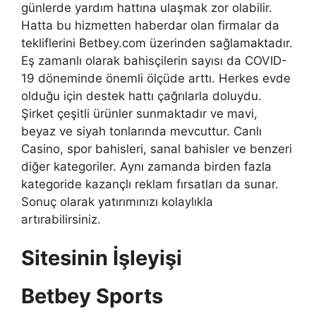
günlerde yardım hattına ulaşmak zor olabilir.
Hatta bu hizmetten haberdar olan firmalar da
tekliflerini Betbey.com üzerinden sağlamaktadır.
Eş zamanlı olarak bahisçilerin sayısı da COVID-
19 döneminde önemli ölçüde arttı. Herkes evde
olduğu için destek hattı çağrılarla doluydu.
Şirket çeşitli ürünler sunmaktadır ve mavi,
beyaz ve siyah tonlarında mevcuttur. Canlı
Casino, spor bahisleri, sanal bahisler ve benzeri
diğer kategoriler. Aynı zamanda birden fazla
kategoride kazançlı reklam fırsatları da sunar.
Sonuç olarak yatırımınızı kolaylıkla
artırabilirsiniz.
Sitesinin İşleyişi
Betbey Sports