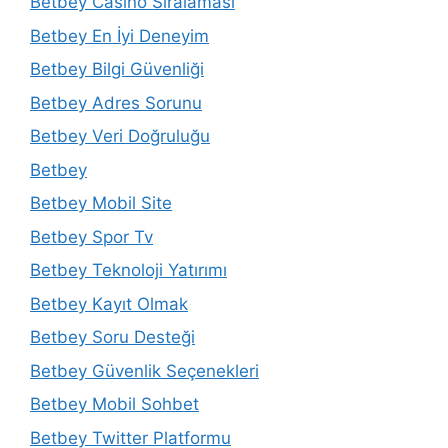
Betbey Casino Sıralaması
Betbey En İyi Deneyim
Betbey Bilgi Güvenliği
Betbey Adres Sorunu
Betbey Veri Doğruluğu
Betbey
Betbey Mobil Site
Betbey Spor Tv
Betbey Teknoloji Yatırımı
Betbey Kayıt Olmak
Betbey Soru Desteği
Betbey Güvenlik Seçenekleri
Betbey Mobil Sohbet
Betbey Twitter Platformu