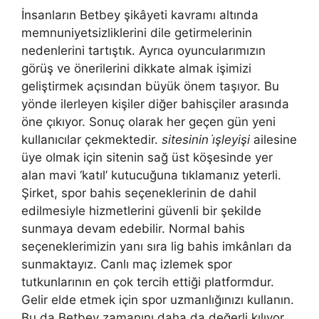
İnsanların Betbey şikâyeti kavramı altında
memnuniyetsizliklerini dile getirmelerinin
nedenlerini tartıştık. Ayrıca oyuncularımızın
görüş ve önerilerini dikkate almak işimizi
geliştirmek açısından büyük önem taşıyor. Bu
yönde ilerleyen kişiler diğer bahisçiler arasında
öne çıkıyor. Sonuç olarak her geçen gün yeni
kullanıcılar çekmektedir.
sitesinin i̇şleyişi
ailesine
üye olmak için sitenin sağ üst köşesinde yer
alan mavi ‘katıl’ kutucuğuna tıklamanız yeterli.
Şirket, spor bahis seçeneklerinin de dahil
edilmesiyle hizmetlerini güvenli bir şekilde
sunmaya devam edebilir. Normal bahis
seçeneklerimizin yanı sıra lig bahis imkânları da
sunmaktayız. Canlı maç izlemek spor
tutkunlarının en çok tercih ettiği platformdur.
Gelir elde etmek için spor uzmanlığınızı kullanın.
Bu da Betbey zamanını daha da değerli kılıyor.