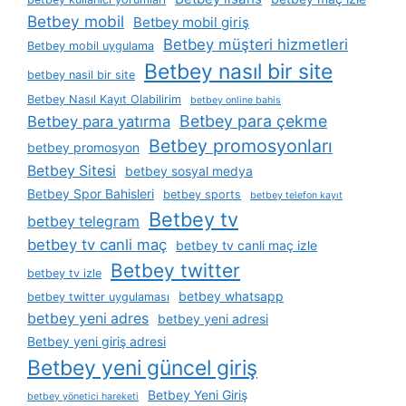
Betbey mobil
Betbey mobil giriş
Betbey müşteri hizmetleri
Betbey mobil uygulama
Betbey nasıl bir site
betbey nasil bir site
Betbey Nasıl Kayıt Olabilirim
betbey online bahis
Betbey para çekme
Betbey para yatırma
Betbey promosyonları
betbey promosyon
Betbey Sitesi
betbey sosyal medya
Betbey Spor Bahisleri
betbey sports
betbey telefon kayıt
Betbey tv
betbey telegram
betbey tv canli maç
betbey tv canli maç izle
Betbey twitter
betbey tv izle
betbey whatsapp
betbey twitter uygulaması
betbey yeni adres
betbey yeni adresi
Betbey yeni giriş adresi
Betbey yeni güncel giriş
Betbey Yeni Giriş
betbey yönetici hareketi