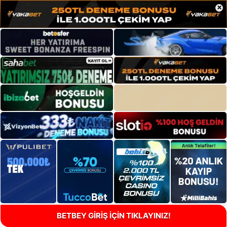
×
BETBEY GİRİŞ İÇİN TIKLAYINIZ!