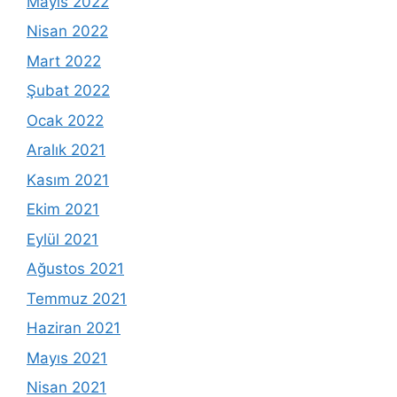
Mayıs 2022
Nisan 2022
Mart 2022
Şubat 2022
Ocak 2022
Aralık 2021
Kasım 2021
Ekim 2021
Eylül 2021
Ağustos 2021
Temmuz 2021
Haziran 2021
Mayıs 2021
Nisan 2021