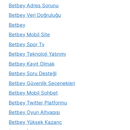
Betbey Adres Sorunu
Betbey Veri Doğruluğu
Betbey
Betbey Mobil Site
Betbey Spor Tv
Betbey Teknoloji Yatırımı
Betbey Kayıt Olmak
Betbey Soru Desteği
Betbey Güvenlik Seçenekleri
Betbey Mobil Sohbet
Betbey Twitter Platformu
Betbey Oyun Altyapısı
Betbey Yüksek Kazanç