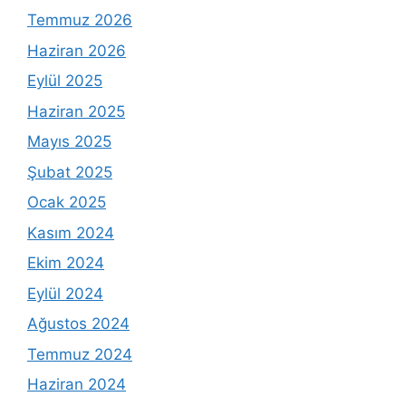
Temmuz 2026
Haziran 2026
Eylül 2025
Haziran 2025
Mayıs 2025
Şubat 2025
Ocak 2025
Kasım 2024
Ekim 2024
Eylül 2024
Ağustos 2024
Temmuz 2024
Haziran 2024