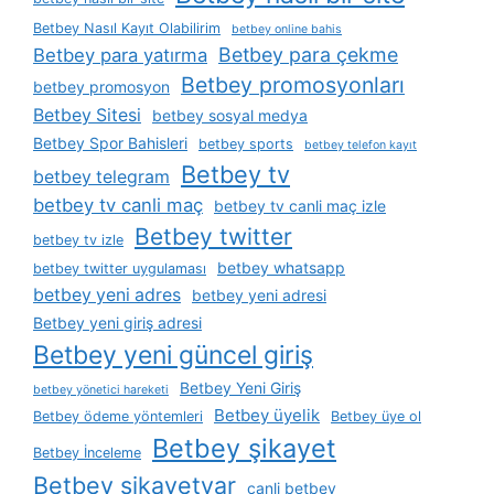
Betbey Nasıl Kayıt Olabilirim
betbey online bahis
Betbey para çekme
Betbey para yatırma
Betbey promosyonları
betbey promosyon
Betbey Sitesi
betbey sosyal medya
Betbey Spor Bahisleri
betbey sports
betbey telefon kayıt
Betbey tv
betbey telegram
betbey tv canli maç
betbey tv canli maç izle
Betbey twitter
betbey tv izle
betbey whatsapp
betbey twitter uygulaması
betbey yeni adres
betbey yeni adresi
Betbey yeni giriş adresi
Betbey yeni güncel giriş
Betbey Yeni Giriş
betbey yönetici hareketi
Betbey üyelik
Betbey ödeme yöntemleri
Betbey üye ol
Betbey şikayet
Betbey İnceleme
Betbey şikayetvar
canli betbey