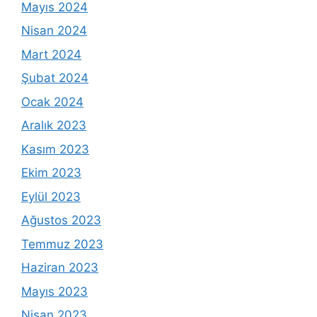
Mayıs 2024
Nisan 2024
Mart 2024
Şubat 2024
Ocak 2024
Aralık 2023
Kasım 2023
Ekim 2023
Eylül 2023
Ağustos 2023
Temmuz 2023
Haziran 2023
Mayıs 2023
Nisan 2023