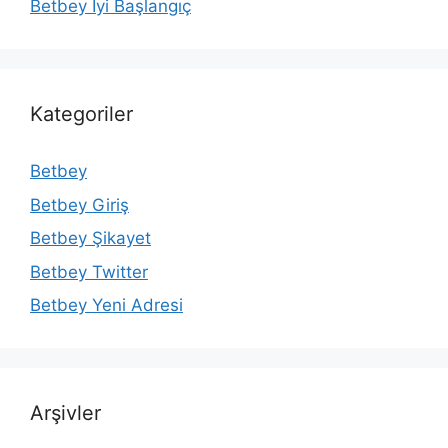
Betbey İyi Başlangıç
Kategoriler
Betbey
Betbey Giriş
Betbey Şikayet
Betbey Twitter
Betbey Yeni Adresi
Arşivler