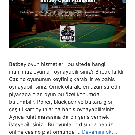
Betbey oyun hizmetleri bu sitede hangi
inanılmaz oyunları oynayabilirsiniz? Birçok farklı
Casino oyununun keyfini çıkarabilir ve bahis
oynayabilirsiniz. Örnek olarak, en uzun süredir
piyasada olan oyun bu özel konumda
bulunabilir. Poker, blackjack ve bakara gibi
çeşitli kart oyunlarına bahis oynayabilirsiniz.
Ayrıca rulet masasına da bir şans vermek
isteyebilirsiniz. Bu oyunların dışında henüz
online casino platformunda …
Devamını oku…