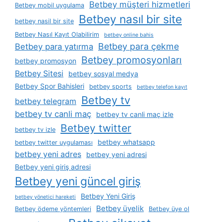
Betbey müşteri hizmetleri
Betbey mobil uygulama
Betbey nasıl bir site
betbey nasil bir site
Betbey Nasıl Kayıt Olabilirim
betbey online bahis
Betbey para çekme
Betbey para yatırma
Betbey promosyonları
betbey promosyon
Betbey Sitesi
betbey sosyal medya
Betbey Spor Bahisleri
betbey sports
betbey telefon kayıt
Betbey tv
betbey telegram
betbey tv canli maç
betbey tv canli maç izle
Betbey twitter
betbey tv izle
betbey whatsapp
betbey twitter uygulaması
betbey yeni adres
betbey yeni adresi
Betbey yeni giriş adresi
Betbey yeni güncel giriş
Betbey Yeni Giriş
betbey yönetici hareketi
Betbey üyelik
Betbey ödeme yöntemleri
Betbey üye ol