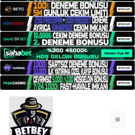
İçeriğe
atla
Menü