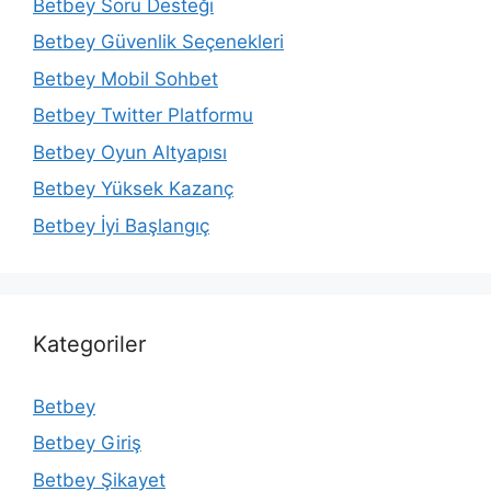
Betbey Soru Desteği
Betbey Güvenlik Seçenekleri
Betbey Mobil Sohbet
Betbey Twitter Platformu
Betbey Oyun Altyapısı
Betbey Yüksek Kazanç
Betbey İyi Başlangıç
Kategoriler
Betbey
Betbey Giriş
Betbey Şikayet