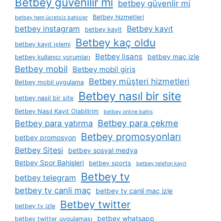
Betbey güvenilir mi
betbey güvenlir mi
Betbey hizmetleri
betbey hem ücretsiz bahisler
betbey instagram
Betbey kayıt
betbey kayit
Betbey kaç oldu
betbey kayıt i̇şlemi
Betbey lisans
betbey maç izle
betbey kullanıcı yorumları
Betbey mobil
Betbey mobil giriş
Betbey müşteri hizmetleri
Betbey mobil uygulama
Betbey nasıl bir site
betbey nasil bir site
Betbey Nasıl Kayıt Olabilirim
betbey online bahis
Betbey para çekme
Betbey para yatırma
Betbey promosyonları
betbey promosyon
Betbey Sitesi
betbey sosyal medya
Betbey Spor Bahisleri
betbey sports
betbey telefon kayıt
Betbey tv
betbey telegram
betbey tv canli maç
betbey tv canli maç izle
Betbey twitter
betbey tv izle
betbey whatsapp
betbey twitter uygulaması