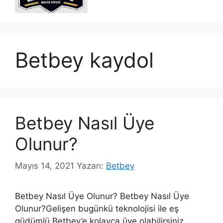
Betbey kaydol
Betbey Nasıl Üye
Olunur?
Mayıs 14, 2021
Yazarı:
Betbey
Betbey Nasıl Üye Olunur? Betbey Nasıl Üye
Olunur?Gelişen bugünkü teknolojisi ile eş
güdümlü Betbey’e kolayca üye olabilirsiniz.