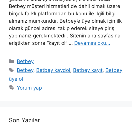
Betbey müşteri hizmetleri de dahil olmak üzere
birçok farklı platformdan bu konu ile ilgili bilgi
almanız mümkündür. Betbey’e üye olmak için ilk
olarak güncel adresi takip ederek siteye giriş
yapmanız gerekmektedir. Sitenin ana sayfasına
eriştikten sonra “kayıt ol” …
Devamını oku…
Kategoriler
Betbey
Etiketler
Betbey
,
Betbey kaydol
,
Betbey kayıt
,
Betbey
üye ol
Yorum yap
Son Yazılar