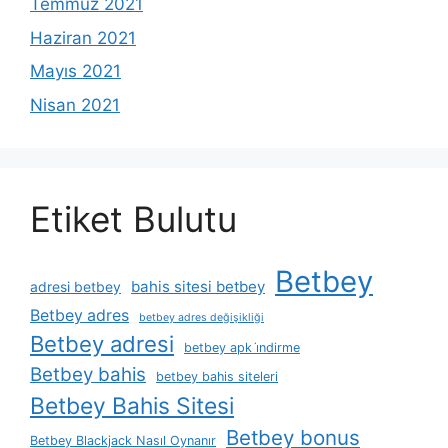
Temmuz 2021
Haziran 2021
Mayıs 2021
Nisan 2021
Etiket Bulutu
Betbey
bahis sitesi betbey
adresi betbey
Betbey adres
betbey adres değişikliği
Betbey adresi
betbey apk i̇ndirme
Betbey bahis
betbey bahis siteleri
Betbey Bahis Sitesi
Betbey bonus
Betbey Blackjack Nasıl Oynanır