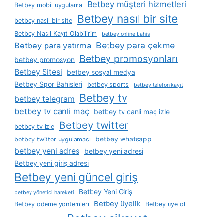
Betbey müşteri hizmetleri
Betbey mobil uygulama
Betbey nasıl bir site
betbey nasil bir site
Betbey Nasıl Kayıt Olabilirim
betbey online bahis
Betbey para çekme
Betbey para yatırma
Betbey promosyonları
betbey promosyon
Betbey Sitesi
betbey sosyal medya
Betbey Spor Bahisleri
betbey sports
betbey telefon kayıt
Betbey tv
betbey telegram
betbey tv canli maç
betbey tv canli maç izle
Betbey twitter
betbey tv izle
betbey whatsapp
betbey twitter uygulaması
betbey yeni adres
betbey yeni adresi
Betbey yeni giriş adresi
Betbey yeni güncel giriş
Betbey Yeni Giriş
betbey yönetici hareketi
Betbey üyelik
Betbey ödeme yöntemleri
Betbey üye ol