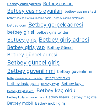
Betbey casino
Betbey canlı yardım
Betbey casino oyunları
betbey casino sitesi
betbey casino slot makinesine bahis
betbey casino sıralaması
Betbey gerçek adresi
betbey com
betbey girisi
betbey giris twitter
Betbey giriş adresi
Betbey giriş
Betbey giriş yap
Betbey Güncel
Betbey güncel adresi
Betbey güncel giriş
Betbey güvenilir mi
betbey güvenlir mi
Betbey hizmetleri
betbey hem ücretsiz bahisler
betbey instagram
Betbey kayıt
betbey kayit
Betbey kaç oldu
betbey kayıt i̇şlemi
Betbey lisans
betbey maç izle
betbey kullanıcı yorumları
Betbey mobil
Betbey mobil giriş