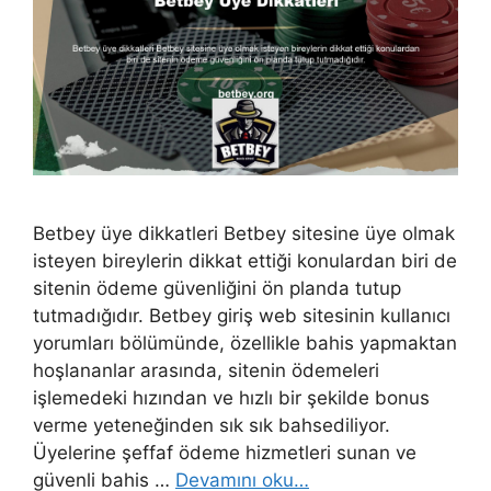
Betbey üye dikkatleri Betbey sitesine üye olmak
isteyen bireylerin dikkat ettiği konulardan biri de
sitenin ödeme güvenliğini ön planda tutup
tutmadığıdır. Betbey giriş web sitesinin kullanıcı
yorumları bölümünde, özellikle bahis yapmaktan
hoşlananlar arasında, sitenin ödemeleri
işlemedeki hızından ve hızlı bir şekilde bonus
verme yeteneğinden sık sık bahsediliyor.
Üyelerine şeffaf ödeme hizmetleri sunan ve
güvenli bahis …
Devamını oku…