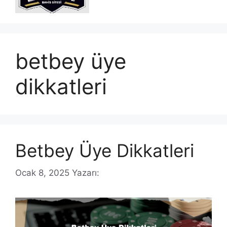
betbey üye
dikkatleri
Betbey Üye Dikkatleri
Ocak 8, 2025
Yazarı: