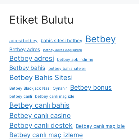
Etiket Bulutu
Betbey
bahis sitesi betbey
adresi betbey
Betbey adres
betbey adres değişikliği
Betbey adresi
betbey apk i̇ndirme
Betbey bahis
betbey bahis siteleri
Betbey Bahis Sitesi
Betbey bonus
Betbey Blackjack Nasıl Oynanır
betbey canli
betbey canli maç izle
Betbey canlı bahis
Betbey canlı casino
Betbey canlı destek
Betbey canlı maç izle
Betbey canlı maç izleme