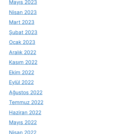
Mayıs 2023
Nisan 2023
Mart 2023
Şubat 2023
Ocak 2023
Aralık 2022
Kasım 2022
Ekim 2022
Eylül 2022
Ağustos 2022
Temmuz 2022
Haziran 2022
Mayıs 2022
Nisan 2022