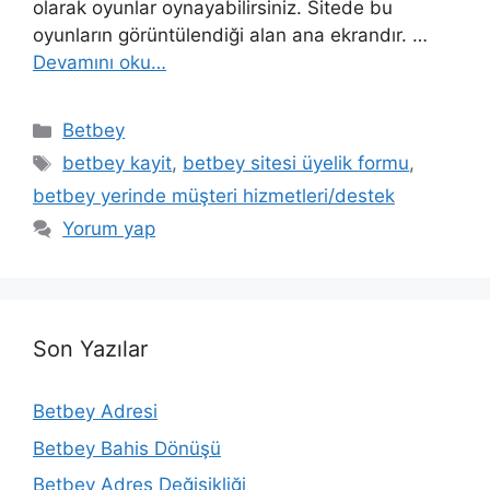
olarak oyunlar oynayabilirsiniz. Sitede bu
oyunların görüntülendiği alan ana ekrandır. …
Devamını oku…
Kategoriler
Betbey
Etiketler
betbey kayit
,
betbey sitesi üyelik formu
,
betbey yerinde müşteri hizmetleri/destek
Yorum yap
Son Yazılar
Betbey Adresi
Betbey Bahis Dönüşü
Betbey Adres Değişikliği