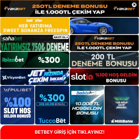
×
BETBEY GİRİŞ İÇİN TIKLAYINIZ!