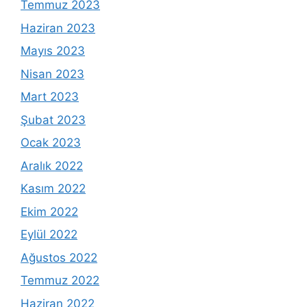
Temmuz 2023
Haziran 2023
Mayıs 2023
Nisan 2023
Mart 2023
Şubat 2023
Ocak 2023
Aralık 2022
Kasım 2022
Ekim 2022
Eylül 2022
Ağustos 2022
Temmuz 2022
Haziran 2022