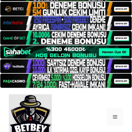
İçeriğe
atla
Menü