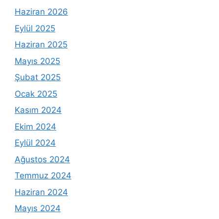
Haziran 2026
Eylül 2025
Haziran 2025
Mayıs 2025
Şubat 2025
Ocak 2025
Kasım 2024
Ekim 2024
Eylül 2024
Ağustos 2024
Temmuz 2024
Haziran 2024
Mayıs 2024