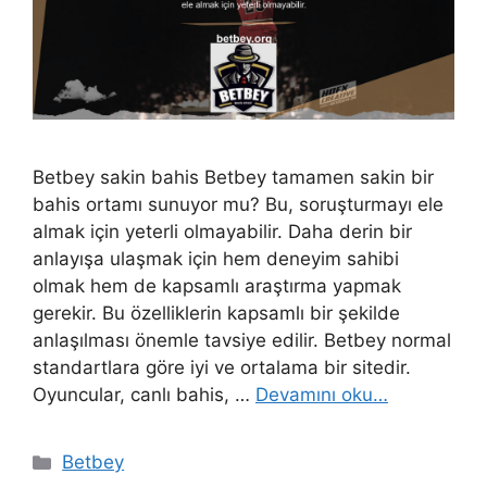
Betbey sakin bahis Betbey tamamen sakin bir
bahis ortamı sunuyor mu? Bu, soruşturmayı ele
almak için yeterli olmayabilir. Daha derin bir
anlayışa ulaşmak için hem deneyim sahibi
olmak hem de kapsamlı araştırma yapmak
gerekir. Bu özelliklerin kapsamlı bir şekilde
anlaşılması önemle tavsiye edilir. Betbey normal
standartlara göre iyi ve ortalama bir sitedir.
Oyuncular, canlı bahis, …
Devamını oku…
Kategoriler
Betbey