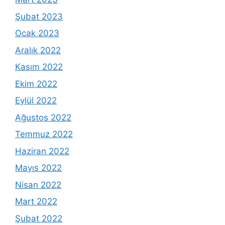
Şubat 2023
Ocak 2023
Aralık 2022
Kasım 2022
Ekim 2022
Eylül 2022
Ağustos 2022
Temmuz 2022
Haziran 2022
Mayıs 2022
Nisan 2022
Mart 2022
Şubat 2022