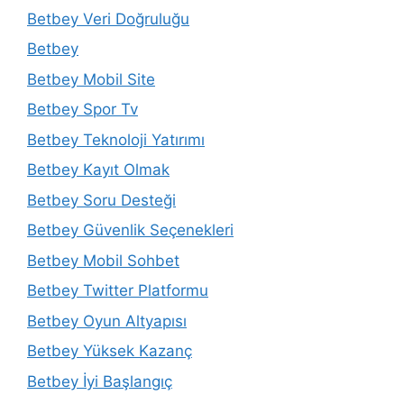
Betbey Veri Doğruluğu
Betbey
Betbey Mobil Site
Betbey Spor Tv
Betbey Teknoloji Yatırımı
Betbey Kayıt Olmak
Betbey Soru Desteği
Betbey Güvenlik Seçenekleri
Betbey Mobil Sohbet
Betbey Twitter Platformu
Betbey Oyun Altyapısı
Betbey Yüksek Kazanç
Betbey İyi Başlangıç