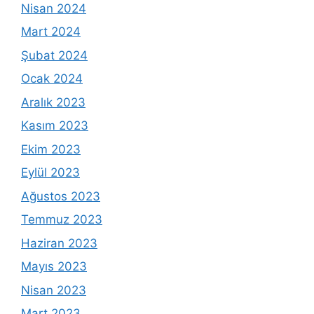
Nisan 2024
Mart 2024
Şubat 2024
Ocak 2024
Aralık 2023
Kasım 2023
Ekim 2023
Eylül 2023
Ağustos 2023
Temmuz 2023
Haziran 2023
Mayıs 2023
Nisan 2023
Mart 2023