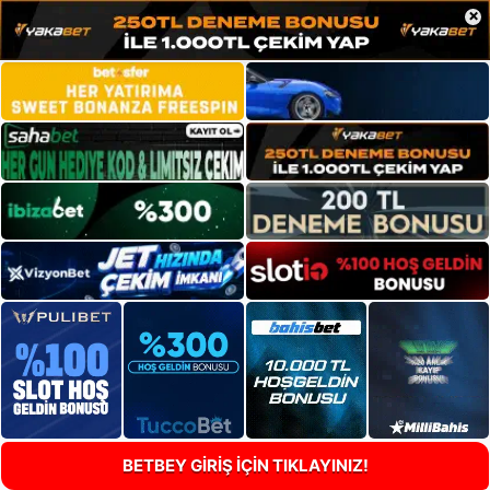
×
BETBEY GİRİŞ İÇİN TIKLAYINIZ!