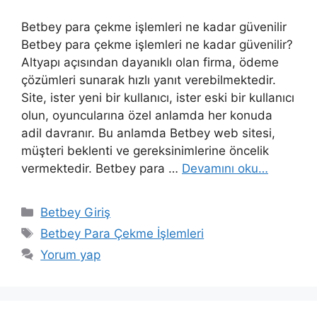
Betbey para çekme işlemleri ne kadar güvenilir
Betbey para çekme işlemleri ne kadar güvenilir?
Altyapı açısından dayanıklı olan firma, ödeme
çözümleri sunarak hızlı yanıt verebilmektedir.
Site, ister yeni bir kullanıcı, ister eski bir kullanıcı
olun, oyuncularına özel anlamda her konuda
adil davranır. Bu anlamda Betbey web sitesi,
müşteri beklenti ve gereksinimlerine öncelik
vermektedir. Betbey para …
Devamını oku…
Kategoriler
Betbey Giriş
Etiketler
Betbey Para Çekme İşlemleri
Yorum yap