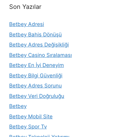
Son Yazılar
Betbey Adresi
Betbey Bahis Dönüşü
Betbey Adres Değişikliği
Betbey Casino Sıralaması
Betbey En İyi Deneyim
Betbey Bilgi Güvenliği
Betbey Adres Sorunu
Betbey Veri Doğruluğu
Betbey
Betbey Mobil Site
Betbey Spor Tv
Betbey Teknoloji Yatırımı