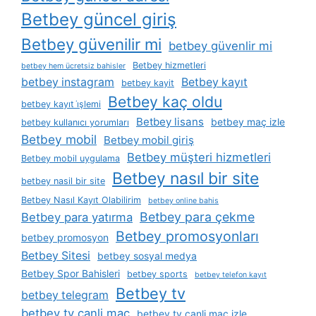
Betbey güncel giriş
Betbey güvenilir mi
betbey güvenlir mi
Betbey hizmetleri
betbey hem ücretsiz bahisler
betbey instagram
Betbey kayıt
betbey kayit
Betbey kaç oldu
betbey kayıt i̇şlemi
Betbey lisans
betbey maç izle
betbey kullanıcı yorumları
Betbey mobil
Betbey mobil giriş
Betbey müşteri hizmetleri
Betbey mobil uygulama
Betbey nasıl bir site
betbey nasil bir site
Betbey Nasıl Kayıt Olabilirim
betbey online bahis
Betbey para çekme
Betbey para yatırma
Betbey promosyonları
betbey promosyon
Betbey Sitesi
betbey sosyal medya
Betbey Spor Bahisleri
betbey sports
betbey telefon kayıt
Betbey tv
betbey telegram
betbey tv canli maç
betbey tv canli maç izle