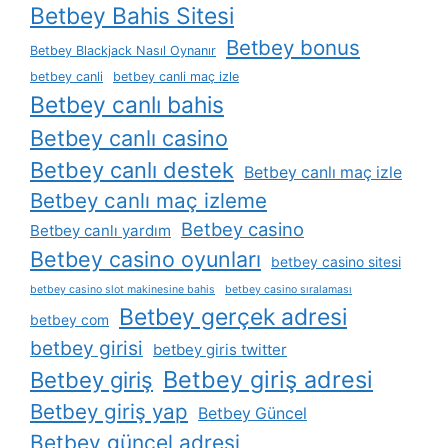
Betbey Bahis Sitesi
Betbey bonus
Betbey Blackjack Nasıl Oynanır
betbey canli
betbey canli maç izle
Betbey canlı bahis
Betbey canlı casino
Betbey canlı destek
Betbey canlı maç izle
Betbey canlı maç izleme
Betbey casino
Betbey canlı yardım
Betbey casino oyunları
betbey casino sitesi
betbey casino slot makinesine bahis
betbey casino sıralaması
Betbey gerçek adresi
betbey com
betbey girisi
betbey giris twitter
Betbey giriş adresi
Betbey giriş
Betbey giriş yap
Betbey Güncel
Betbey güncel adresi