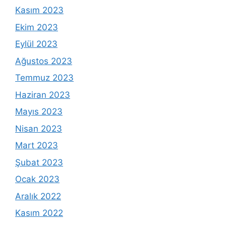
Kasım 2023
Ekim 2023
Eylül 2023
Ağustos 2023
Temmuz 2023
Haziran 2023
Mayıs 2023
Nisan 2023
Mart 2023
Şubat 2023
Ocak 2023
Aralık 2022
Kasım 2022