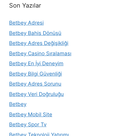
Son Yazılar
Betbey Adresi
Betbey Bahis Dönüşü
Betbey Adres Değişikliği
Betbey Casino Sıralaması
Betbey En İyi Deneyim
Betbey Bilgi Güvenliği
Betbey Adres Sorunu
Betbey Veri Doğruluğu
Betbey
Betbey Mobil Site
Betbey Spor Tv
Betbey Teknoloji Yatırımı