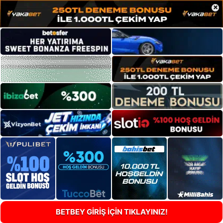
×
BETBEY GİRİŞ İÇİN TIKLAYINIZ!