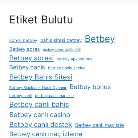
Etiket Bulutu
Betbey
bahis sitesi betbey
adresi betbey
Betbey adres
betbey adres değişikliği
Betbey adresi
betbey apk i̇ndirme
Betbey bahis
betbey bahis siteleri
Betbey Bahis Sitesi
Betbey bonus
Betbey Blackjack Nasıl Oynanır
betbey canli
betbey canli maç izle
Betbey canlı bahis
Betbey canlı casino
Betbey canlı destek
Betbey canlı maç izle
Betbey canlı maç izleme