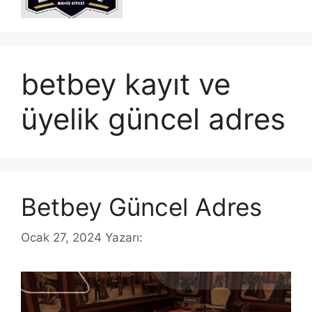
betbey kayıt ve
üyelik güncel adres
Betbey Güncel Adres
Ocak 27, 2024
Yazarı: