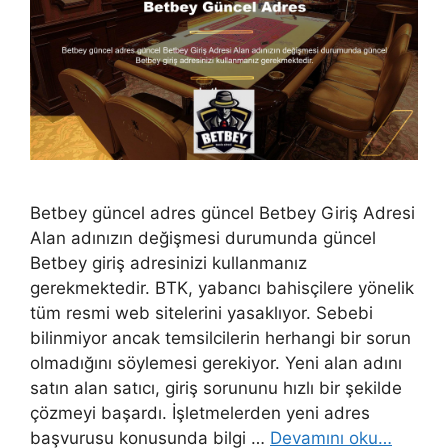
Betbey güncel adres güncel Betbey Giriş Adresi
Alan adınızın değişmesi durumunda güncel
Betbey giriş adresinizi kullanmanız
gerekmektedir. BTK, yabancı bahisçilere yönelik
tüm resmi web sitelerini yasaklıyor. Sebebi
bilinmiyor ancak temsilcilerin herhangi bir sorun
olmadığını söylemesi gerekiyor. Yeni alan adını
satın alan satıcı, giriş sorununu hızlı bir şekilde
çözmeyi başardı. İşletmelerden yeni adres
başvurusu konusunda bilgi …
Devamını oku…