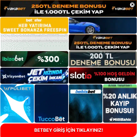
×
BETBEY GİRİŞ İÇİN TIKLAYINIZ!