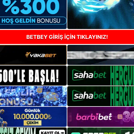
BETBEY GİRİŞ İÇİN TIKLAYINIZ!