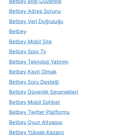
Betbey Bilgi Güvenliği
Betbey Adres Sorunu
Betbey Veri Doğruluğu
Betbey
Betbey Mobil Site
Betbey Spor Tv
Betbey Teknoloji Yatırımı
Betbey Kayıt Olmak
Betbey Soru Desteği
Betbey Güvenlik Seçenekleri
Betbey Mobil Sohbet
Betbey Twitter Platformu
Betbey Oyun Altyapısı
Betbey Yüksek Kazanç