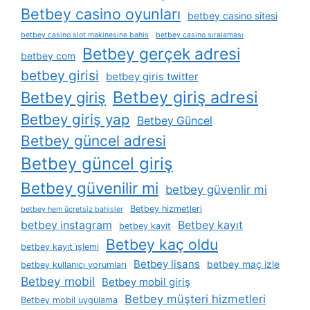
Betbey casino oyunları
betbey casino sitesi
betbey casino slot makinesine bahis
betbey casino sıralaması
Betbey gerçek adresi
betbey com
betbey girisi
betbey giris twitter
Betbey giriş adresi
Betbey giriş
Betbey giriş yap
Betbey Güncel
Betbey güncel adresi
Betbey güncel giriş
Betbey güvenilir mi
betbey güvenlir mi
Betbey hizmetleri
betbey hem ücretsiz bahisler
betbey instagram
Betbey kayıt
betbey kayit
Betbey kaç oldu
betbey kayıt i̇şlemi
Betbey lisans
betbey maç izle
betbey kullanıcı yorumları
Betbey mobil
Betbey mobil giriş
Betbey müşteri hizmetleri
Betbey mobil uygulama