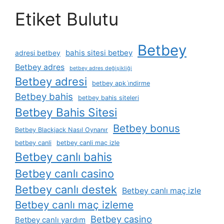
Etiket Bulutu
Betbey
bahis sitesi betbey
adresi betbey
Betbey adres
betbey adres değişikliği
Betbey adresi
betbey apk i̇ndirme
Betbey bahis
betbey bahis siteleri
Betbey Bahis Sitesi
Betbey bonus
Betbey Blackjack Nasıl Oynanır
betbey canli
betbey canli maç izle
Betbey canlı bahis
Betbey canlı casino
Betbey canlı destek
Betbey canlı maç izle
Betbey canlı maç izleme
Betbey casino
Betbey canlı yardım