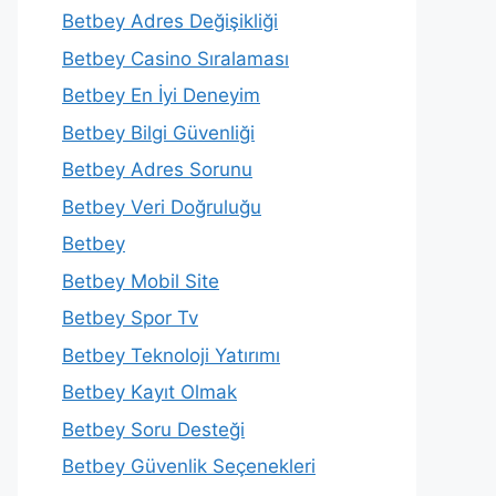
Betbey Adres Değişikliği
Betbey Casino Sıralaması
Betbey En İyi Deneyim
Betbey Bilgi Güvenliği
Betbey Adres Sorunu
Betbey Veri Doğruluğu
Betbey
Betbey Mobil Site
Betbey Spor Tv
Betbey Teknoloji Yatırımı
Betbey Kayıt Olmak
Betbey Soru Desteği
Betbey Güvenlik Seçenekleri