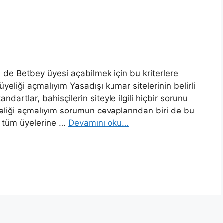
 de Betbey üyesi açabilmek için bu kriterlere
yeliği açmalıyım Yasadışı kumar sitelerinin belirli
ndartlar, bahisçilerin siteyle ilgili hiçbir sorunu
eliği açmalıyım sorumun cevaplarından biri de bu
si tüm üyelerine …
Devamını oku…