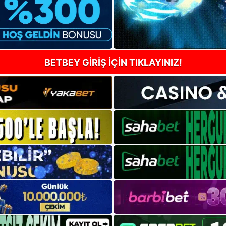
BETBEY GİRİŞ İÇİN TIKLAYINIZ!