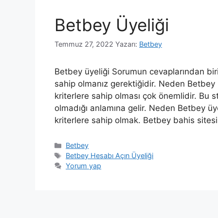
Betbey Üyeliği
Temmuz 27, 2022
Yazarı:
Betbey
Betbey üyeliği Sorumun cevaplarından biri
sahip olmanız gerektiğidir. Neden Betbey ü
kriterlere sahip olması çok önemlidir. Bu sta
olmadığı anlamına gelir. Neden Betbey üy
kriterlere sahip olmak. Betbey bahis site
Kategoriler
Betbey
Etiketler
Betbey Hesabı Açın Üyeliği
Yorum yap