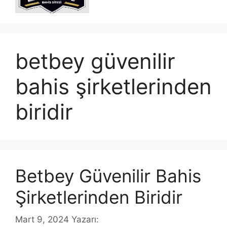
betbey güvenilir
bahis şirketlerinden
biridir
Betbey Güvenilir Bahis
Şirketlerinden Biridir
Mart 9, 2024
Yazarı: