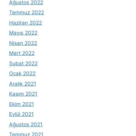
Ağustos 2022
Temmuz 2022
Haziran 2022
Mayıs 2022
Nisan 2022
Mart 2022
Şubat 2022
Ocak 2022
Aralık 2021
Kasım 2021
Ekim 2021
Eylül 2021
Ağustos 2021
Temmuz 2021