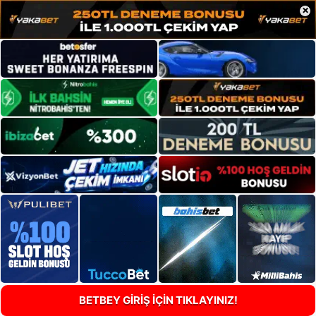
×
BETBEY GİRİŞ İÇİN TIKLAYINIZ!