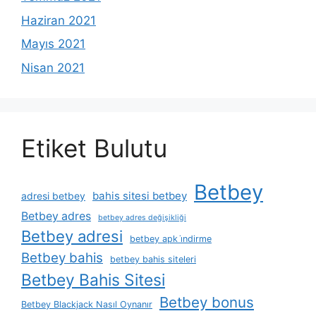
Haziran 2021
Mayıs 2021
Nisan 2021
Etiket Bulutu
Betbey
bahis sitesi betbey
adresi betbey
Betbey adres
betbey adres değişikliği
Betbey adresi
betbey apk i̇ndirme
Betbey bahis
betbey bahis siteleri
Betbey Bahis Sitesi
Betbey bonus
Betbey Blackjack Nasıl Oynanır