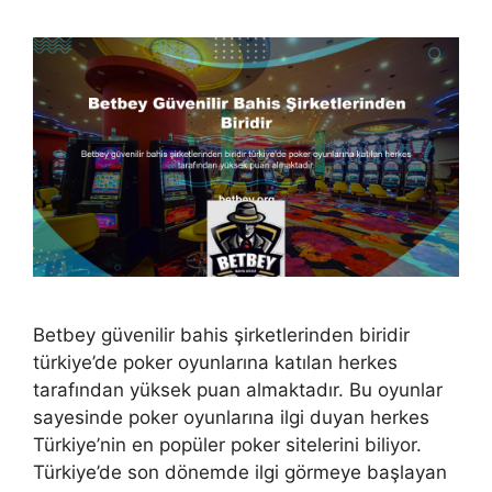
Betbey güvenilir bahis şirketlerinden biridir
türkiye’de poker oyunlarına katılan herkes
tarafından yüksek puan almaktadır. Bu oyunlar
sayesinde poker oyunlarına ilgi duyan herkes
Türkiye’nin en popüler poker sitelerini biliyor.
Türkiye’de son dönemde ilgi görmeye başlayan