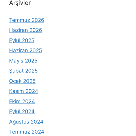
Arşivler
Temmuz 2026
Haziran 2026
Eylül 2025
Haziran 2025
Mayıs 2025
Şubat 2025
Ocak 2025
Kasım 2024
Ekim 2024
Eylül 2024
Ağustos 2024
Temmuz 2024