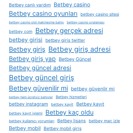
Betbey casino
Betbey canlı yardım
Betbey casino oyunları
betbey casino sitesi
betbey casino slot makinesine bahis
betbey casino sıralaması
Betbey gerçek adresi
betbey com
betbey girisi
betbey giris twitter
Betbey giriş adresi
Betbey giriş
Betbey giriş yap
Betbey Güncel
Betbey güncel adresi
Betbey güncel giriş
Betbey güvenilir mi
betbey güvenlir mi
Betbey hizmetleri
betbey hem ücretsiz bahisler
betbey instagram
Betbey kayıt
betbey kayit
Betbey kaç oldu
betbey kayıt i̇şlemi
Betbey lisans
betbey maç izle
betbey kullanıcı yorumları
Betbey mobil
Betbey mobil giriş