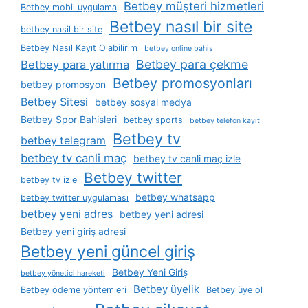
Betbey müşteri hizmetleri
Betbey mobil uygulama
Betbey nasıl bir site
betbey nasil bir site
Betbey Nasıl Kayıt Olabilirim
betbey online bahis
Betbey para çekme
Betbey para yatırma
Betbey promosyonları
betbey promosyon
Betbey Sitesi
betbey sosyal medya
Betbey Spor Bahisleri
betbey sports
betbey telefon kayıt
Betbey tv
betbey telegram
betbey tv canli maç
betbey tv canli maç izle
Betbey twitter
betbey tv izle
betbey whatsapp
betbey twitter uygulaması
betbey yeni adres
betbey yeni adresi
Betbey yeni giriş adresi
Betbey yeni güncel giriş
Betbey Yeni Giriş
betbey yönetici hareketi
Betbey üyelik
Betbey ödeme yöntemleri
Betbey üye ol