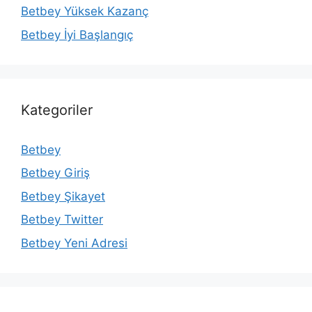
Betbey Yüksek Kazanç
Betbey İyi Başlangıç
Kategoriler
Betbey
Betbey Giriş
Betbey Şikayet
Betbey Twitter
Betbey Yeni Adresi