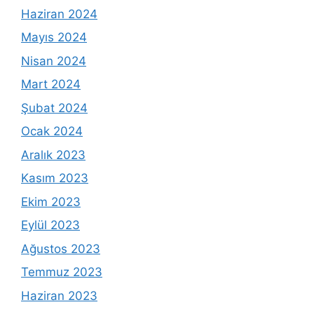
Haziran 2024
Mayıs 2024
Nisan 2024
Mart 2024
Şubat 2024
Ocak 2024
Aralık 2023
Kasım 2023
Ekim 2023
Eylül 2023
Ağustos 2023
Temmuz 2023
Haziran 2023