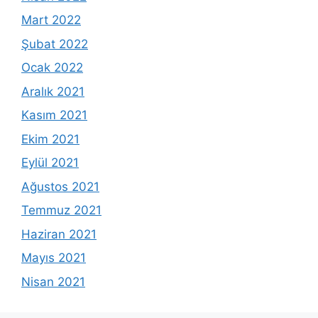
Mart 2022
Şubat 2022
Ocak 2022
Aralık 2021
Kasım 2021
Ekim 2021
Eylül 2021
Ağustos 2021
Temmuz 2021
Haziran 2021
Mayıs 2021
Nisan 2021