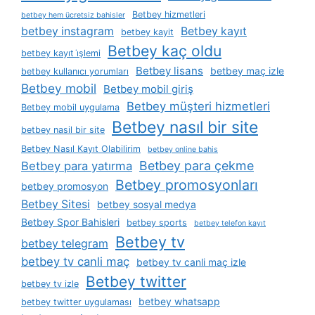
Betbey hizmetleri
betbey hem ücretsiz bahisler
betbey instagram
Betbey kayıt
betbey kayit
Betbey kaç oldu
betbey kayıt i̇şlemi
Betbey lisans
betbey maç izle
betbey kullanıcı yorumları
Betbey mobil
Betbey mobil giriş
Betbey müşteri hizmetleri
Betbey mobil uygulama
Betbey nasıl bir site
betbey nasil bir site
Betbey Nasıl Kayıt Olabilirim
betbey online bahis
Betbey para çekme
Betbey para yatırma
Betbey promosyonları
betbey promosyon
Betbey Sitesi
betbey sosyal medya
Betbey Spor Bahisleri
betbey sports
betbey telefon kayıt
Betbey tv
betbey telegram
betbey tv canli maç
betbey tv canli maç izle
Betbey twitter
betbey tv izle
betbey whatsapp
betbey twitter uygulaması