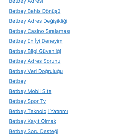
Betbey Adresi
Betbey Bahis Dönüşü
Betbey Adres Değişikliği
Betbey Casino Sıralaması
Betbey En İyi Deneyim
Betbey Bilgi Güvenliği
Betbey Adres Sorunu
Betbey Veri Doğruluğu
Betbey
Betbey Mobil Site
Betbey Spor Tv
Betbey Teknoloji Yatırımı
Betbey Kayıt Olmak
Betbey Soru Desteği