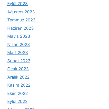
Eylül 2023
Ağustos 2023
Temmuz 2023
Haziran 2023
Mayıs 2023
Nisan 2023
Mart 2023
Şubat 2023
Ocak 2023
Aralık 2022
Kasım 2022
Ekim 2022
Eylül 2022