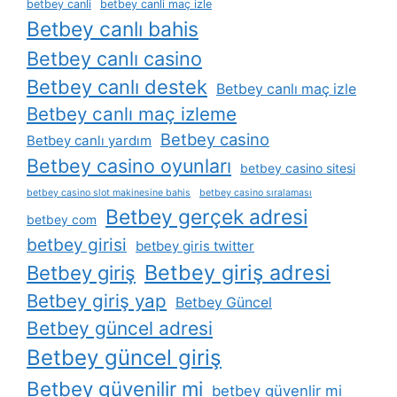
betbey canli
betbey canli maç izle
Betbey canlı bahis
Betbey canlı casino
Betbey canlı destek
Betbey canlı maç izle
Betbey canlı maç izleme
Betbey casino
Betbey canlı yardım
Betbey casino oyunları
betbey casino sitesi
betbey casino slot makinesine bahis
betbey casino sıralaması
Betbey gerçek adresi
betbey com
betbey girisi
betbey giris twitter
Betbey giriş adresi
Betbey giriş
Betbey giriş yap
Betbey Güncel
Betbey güncel adresi
Betbey güncel giriş
Betbey güvenilir mi
betbey güvenlir mi