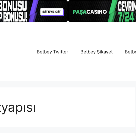
Betbey Twitter
Betbey Şikayet
Betb
yapısı