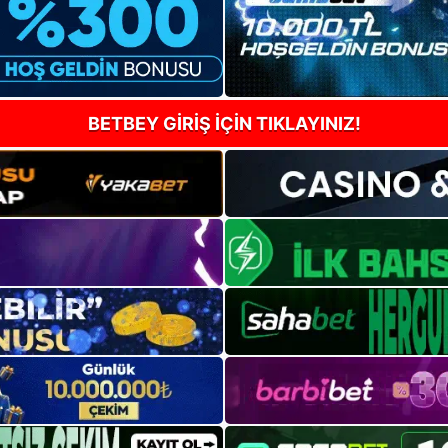
BETBEY GİRİŞ İÇİN TIKLAYINIZ!