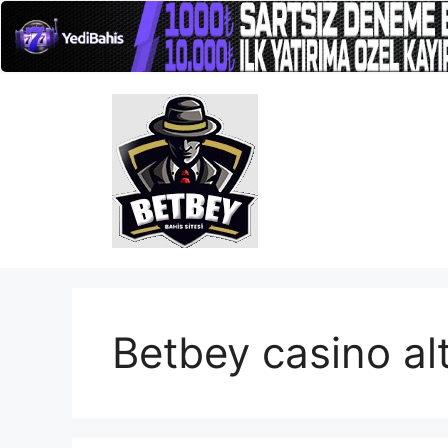
İçeriğe
atla
Betbey casino alt