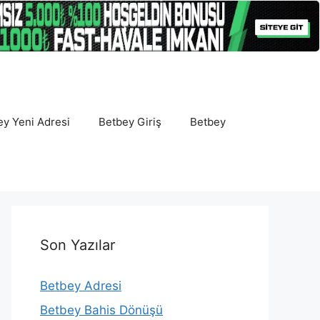
ey Yeni Adresi
Betbey Giriş
Betbey
Son Yazılar
Betbey Adresi
Betbey Bahis Dönüşü