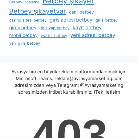
Betbey şikayet
Betbey İnceleme
Betbey şikayetvar
canli betbey
giris adresi betbey
casino sitesi betbey
giris betbey
girisi betbey
kayit betbey
giris yap betbey
yeni adresi betbey
mobil betbey
twitter betbey
yeni giris betbey
Avrasya'nın en büyük reklam platformunda olmak için
Microsoft Teams:
reklam@avrasyamarketing.com
adresimizden veya Telegram: @Avrasyamarketing
adresimizden irtibat kurabilirsiniz. (Tek iletişim
adreslerimiz teams / telegram ve mail adresimizdir.
Harici hiçbir iletişim adresimiz bulunmamaktadır.
Lütfen itibar etmeyiniz.) Türkiye yasalarına göre 7258
sayılı kanun uyarınca yasa dışı bahis oynamanın
cezaları mevcuttur. Şu an bulunduğunuz site hiç bir
şekilde illegal bahis oyunları oynatmıyor ve oynamaya