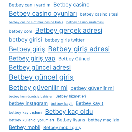
Betbey casino
Betbey canlı yardım
Betbey casino oyunları
betbey casino sitesi
betbey casino slot makinesine bahis
betbey casino sıralaması
Betbey gerçek adresi
betbey com
betbey girisi
betbey giris twitter
Betbey giriş adresi
Betbey giriş
Betbey giriş yap
Betbey Güncel
Betbey güncel adresi
Betbey güncel giriş
Betbey güvenilir mi
betbey güvenlir mi
Betbey hizmetleri
betbey hem ücretsiz bahisler
betbey instagram
Betbey kayıt
betbey kayit
Betbey kaç oldu
betbey kayıt i̇şlemi
Betbey lisans
betbey maç izle
betbey kullanıcı yorumları
Betbey mobil
Betbey mobil giriş