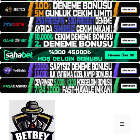
İçeriğe
atla
Menü