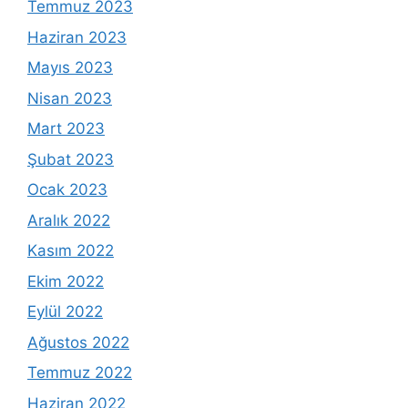
Temmuz 2023
Haziran 2023
Mayıs 2023
Nisan 2023
Mart 2023
Şubat 2023
Ocak 2023
Aralık 2022
Kasım 2022
Ekim 2022
Eylül 2022
Ağustos 2022
Temmuz 2022
Haziran 2022