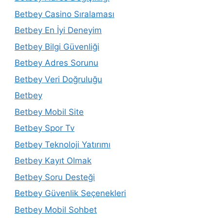
Betbey Casino Sıralaması
Betbey En İyi Deneyim
Betbey Bilgi Güvenliği
Betbey Adres Sorunu
Betbey Veri Doğruluğu
Betbey
Betbey Mobil Site
Betbey Spor Tv
Betbey Teknoloji Yatırımı
Betbey Kayıt Olmak
Betbey Soru Desteği
Betbey Güvenlik Seçenekleri
Betbey Mobil Sohbet