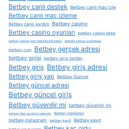
Betbey canlı destek
Betbey canlı maç izle
Betbey canlı maç izleme
Betbey casino
Betbey canlı yardım
Betbey casino oyunları
betbey casino sitesi
betbey casino slot makinesine bahis
betbey casino sıralaması
Betbey gerçek adresi
betbey com
betbey girisi
betbey giris twitter
Betbey giriş adresi
Betbey giriş
Betbey giriş yap
Betbey Güncel
Betbey güncel adresi
Betbey güncel giriş
Betbey güvenilir mi
betbey güvenlir mi
Betbey hizmetleri
betbey hem ücretsiz bahisler
betbey instagram
Betbey kayıt
betbey kayit
Betbey kaç oldu