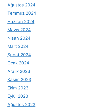
Ağustos 2024
Temmuz 2024
Haziran 2024
Mayıs 2024
Nisan 2024
Mart 2024
Şubat 2024
Ocak 2024
Aralık 2023
Kasım 2023
Ekim 2023
Eylül 2023
Ağustos 2023