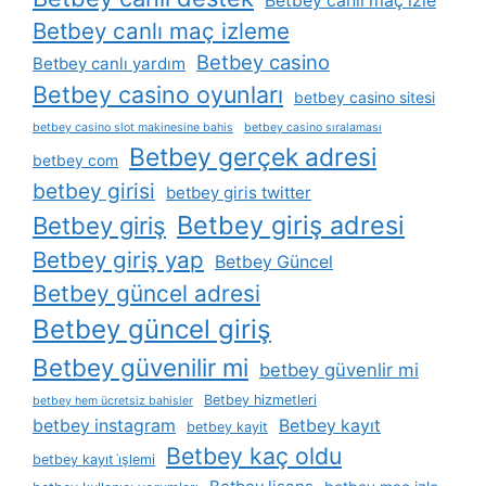
Betbey canlı maç izle
Betbey canlı maç izleme
Betbey casino
Betbey canlı yardım
Betbey casino oyunları
betbey casino sitesi
betbey casino slot makinesine bahis
betbey casino sıralaması
Betbey gerçek adresi
betbey com
betbey girisi
betbey giris twitter
Betbey giriş adresi
Betbey giriş
Betbey giriş yap
Betbey Güncel
Betbey güncel adresi
Betbey güncel giriş
Betbey güvenilir mi
betbey güvenlir mi
Betbey hizmetleri
betbey hem ücretsiz bahisler
betbey instagram
Betbey kayıt
betbey kayit
Betbey kaç oldu
betbey kayıt i̇şlemi