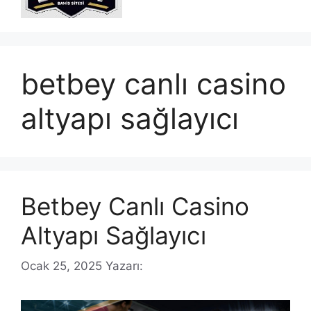
betbey canlı casino
altyapı sağlayıcı
Betbey Canlı Casino
Altyapı Sağlayıcı
Ocak 25, 2025
Yazarı: