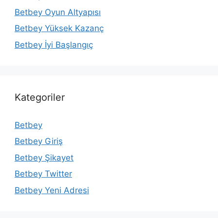
Betbey Oyun Altyapısı
Betbey Yüksek Kazanç
Betbey İyi Başlangıç
Kategoriler
Betbey
Betbey Giriş
Betbey Şikayet
Betbey Twitter
Betbey Yeni Adresi