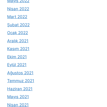
Mayıs 2022
Nisan 2022
Mart 2022
Şubat 2022
Ocak 2022
Aralık 2021
Kasım 2021
Ekim 2021
Eylül 2021
Ağustos 2021
Temmuz 2021
Haziran 2021
Mayıs 2021
Nisan 2021