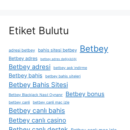
Etiket Bulutu
Betbey
bahis sitesi betbey
adresi betbey
Betbey adres
betbey adres değişikliği
Betbey adresi
betbey apk i̇ndirme
Betbey bahis
betbey bahis siteleri
Betbey Bahis Sitesi
Betbey bonus
Betbey Blackjack Nasıl Oynanır
betbey canli
betbey canli maç izle
Betbey canlı bahis
Betbey canlı casino
Betbey canlı destek