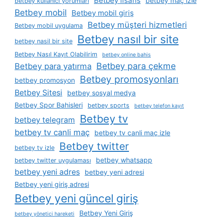
Betbey lisans
betbey maç izle
betbey kullanıcı yorumları
Betbey mobil
Betbey mobil giriş
Betbey müşteri hizmetleri
Betbey mobil uygulama
Betbey nasıl bir site
betbey nasil bir site
Betbey Nasıl Kayıt Olabilirim
betbey online bahis
Betbey para çekme
Betbey para yatırma
Betbey promosyonları
betbey promosyon
Betbey Sitesi
betbey sosyal medya
Betbey Spor Bahisleri
betbey sports
betbey telefon kayıt
Betbey tv
betbey telegram
betbey tv canli maç
betbey tv canli maç izle
Betbey twitter
betbey tv izle
betbey whatsapp
betbey twitter uygulaması
betbey yeni adres
betbey yeni adresi
Betbey yeni giriş adresi
Betbey yeni güncel giriş
Betbey Yeni Giriş
betbey yönetici hareketi