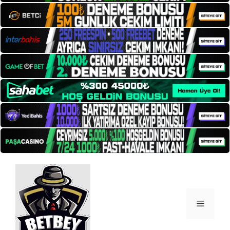
İçeriğe
atla
Menü