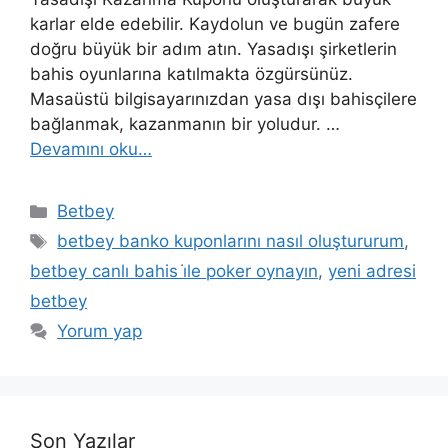
karlar elde edebilir. Kaydolun ve bugün zafere
doğru büyük bir adım atın. Yasadışı şirketlerin
bahis oyunlarına katılmakta özgürsünüz.
Masaüstü bilgisayarınızdan yasa dışı bahisçilere
bağlanmak, kazanmanın bir yoludur. …
Devamını oku…
Kategoriler
Betbey
Etiketler
betbey banko kuponlarını nasıl oluştururum
,
betbey canlı bahis i̇le poker oynayın
,
yeni adresi
betbey
Yorum yap
Son Yazılar