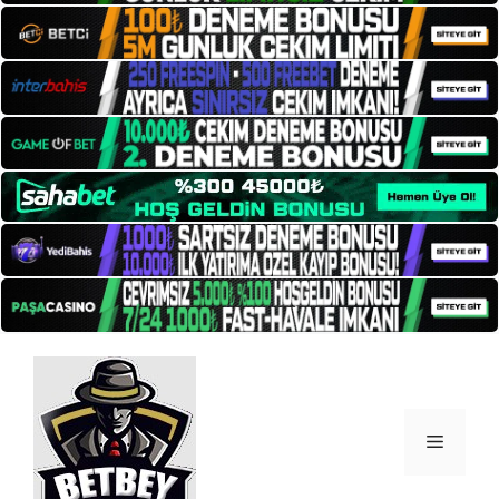
İçeriğe
atla
Menü