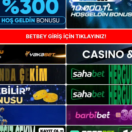
BETBEY GİRİŞ İÇİN TIKLAYINIZ!