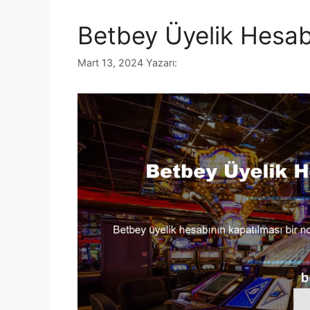
Betbey Üyelik Hesab
Mart 13, 2024
Yazarı: