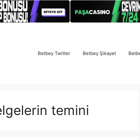
Betbey Twitter
Betbey Şikayet
Betb
lgelerin temini