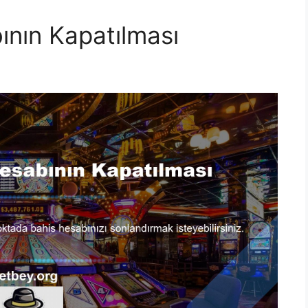
ının Kapatılması