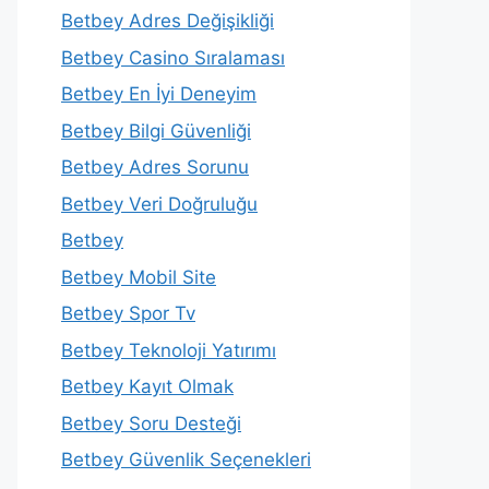
Betbey Adres Değişikliği
Betbey Casino Sıralaması
Betbey En İyi Deneyim
Betbey Bilgi Güvenliği
Betbey Adres Sorunu
Betbey Veri Doğruluğu
Betbey
Betbey Mobil Site
Betbey Spor Tv
Betbey Teknoloji Yatırımı
Betbey Kayıt Olmak
Betbey Soru Desteği
Betbey Güvenlik Seçenekleri