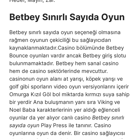
Betbey Sınırlı Sayıda Oyun
Betbey sınırlı sayıda oyun seçeneği olmasına
rağmen oyunun çekiciliği bu sağlayıcıdan
kaynaklanmaktadır.Casino bölümünde Betbey
Bounce oyunları vardır ancak Betbey giriş slotu
bulunmamaktadır. Betbey hem sanal casino
hem de casino sektörlerinde mevcuttur.
casinonun oyun alanı at yarışı, köpek yarışı ve
golf gibi sporların video oyun versiyonlarını içerir
Omurga Kızıl Göl bol miktarda kırmızı suya sahip
bir yerdir Ana buluşmanın yanı sıra Viking ve
Noel Baba karakterlerinin yer aldığı eğlenceli
oyunlar da yer alıyor canlı casino
Betbey sınırlı
sayıda oyun
Play Press ile tanınır. Casino
oyunlarına oyun da denir. Bir casino sağlayıcısı