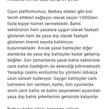
Oyun platformumuz, Betbey siteleri gibi bizi
tercih ettikleri sağlayıcı olarak seçen 1.000den
fazla kişiye hizmet vermektedir. Bahis
sektörünün hem yasalara uygun olarak faaliyet
gösteren hem de yasa dışı olarak faaliyet
gösteren önemli sayıda katılımcısı
bulunmaktadır. Ancak yasal bahisçiler diğer
alanlarda da yasa dışı bahisçiler kadar gelişmiş
değiller. Son zamanlarda yasal bahis sektörüne
canlı bahis özelliğinin de eklendiği bilinmektedir.
Yasadışı casino endüstrisi bu yöntemi oldukça
uzun süredir kullanıyor. Saygın bahisçiler canlı
bahislere izin verirken, kalite, tüm oyunlarda
sınırlı canlı bahis ve bahis seçenekleri açısından
yasa dışı bahis şirketlerinin gerisinde kalıyorlar.
Betbey bahis sitesi, kapsamlı reklam