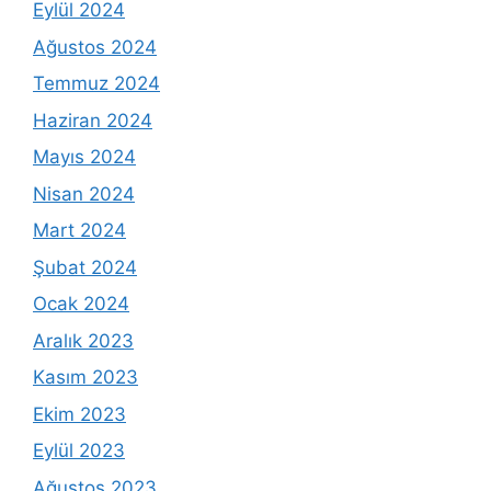
Eylül 2024
Ağustos 2024
Temmuz 2024
Haziran 2024
Mayıs 2024
Nisan 2024
Mart 2024
Şubat 2024
Ocak 2024
Aralık 2023
Kasım 2023
Ekim 2023
Eylül 2023
Ağustos 2023