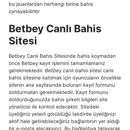
bu puanlardan herhangi birine bahis
oynayabilirler
Betbey Canlı Bahis
Sitesi
Betbey Canlı Bahis Sitesinde bahis koymadan
önce Betbey kayıt işlemini tamamlamanız
gerekmektedir.
Betbey canlı bahis sitesi
canlı
bahis sitesine katılmak için oyuncuların öncelikle
sitenin ana sayfasında bulunan kayıt formunu
doldurmaları gerekmektedir. Kayıt formunu
doldurduğunuzda bahis şirketi bilgileri site
yöneticisi ile kontrol edecektir. Sitedeki
üyeliğiniz yeterli görüldüğü takdirde üyeliğinizi
aktif hale getirebileceğiniz bağlantının yer aldığı
bir e-posta alacaksınız. Bu bağlantıya tıklayarak