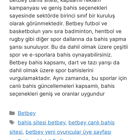
kampanyası ve geniş bahis seçenekleri
sayesinde sektörde birinci sınıf bir kuruluş
olarak görünmektedir. Betbey futbol ve
basketbolun yanı sıra badminton, hentbol ve
rugby gibi diğer spor dallarına da bahis yapma
şansı sunuluyor. Bu da dahil olmak üzere çeşitli
spor ve e-sporlara bahis oynayabilirsiniz.
Betbey bahis kapsamı, dart ve tazı yarışı da
dahil olmak üzere spor bahislerini
vurgulamaktadır. Aynı zamanda, bu sporlar için
canlı bahis güncellemeleri kapsamlı, bahis
seçenekleri geniş ve oranlar uygundur
Kategoriler
Betbey
Etiketler
bahis sitesi betbey
,
betbey canlı bahis
sitesi
,
betbey yeni oyuncular üye sayfası