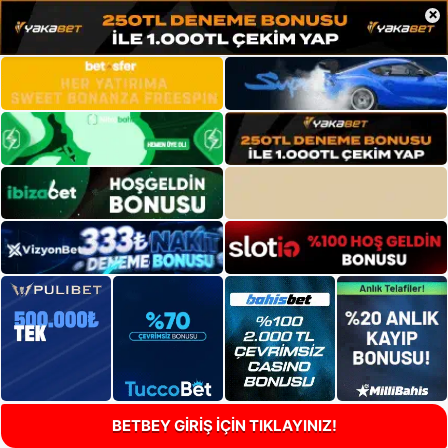
×
BETBEY GİRİŞ İÇİN TIKLAYINIZ!