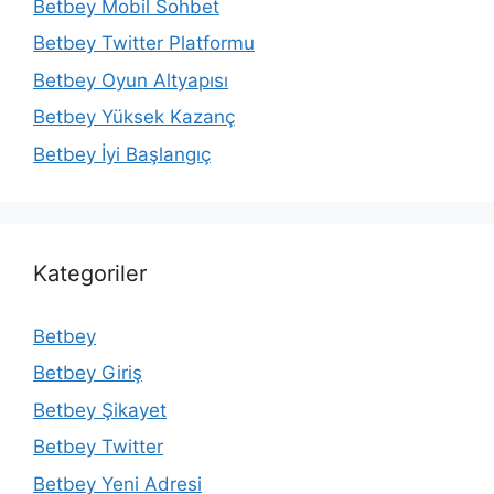
Betbey Mobil Sohbet
Betbey Twitter Platformu
Betbey Oyun Altyapısı
Betbey Yüksek Kazanç
Betbey İyi Başlangıç
Kategoriler
Betbey
Betbey Giriş
Betbey Şikayet
Betbey Twitter
Betbey Yeni Adresi