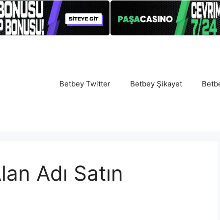
Betbey Twitter
Betbey Şikayet
Betb
lan Adı Satın