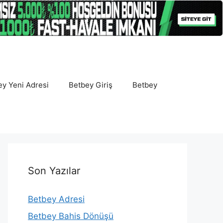
ey Yeni Adresi
Betbey Giriş
Betbey
Son Yazılar
Betbey Adresi
Betbey Bahis Dönüşü