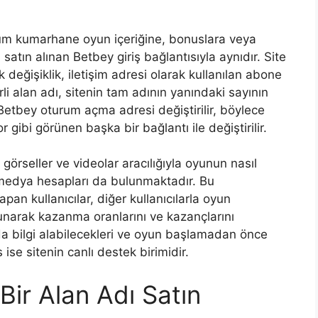
 Tüm kumarhane oyun içeriğine, bonuslara veya
i satın alınan Betbey giriş bağlantısıyla aynıdır. Site
 değişiklik, iletişim adresi olarak kullanılan abone
i alan adı, sitenin tam adının yanındaki sayının
 Betbey oturum açma adresi değiştirilir, böylece
gibi görünen başka bir bağlantı ile değiştirilir.
 görseller ve videolar aracılığıyla oyunun nasıl
 medya hesapları da bulunmaktadır. Bu
an kullanıcılar, diğer kullanıcılarla oyun
ulunarak kazanma oranlarını ve kazançlarını
ında bilgi alabilecekleri ve oyun başlamadan önce
 ise sitenin canlı destek birimidir.
Bir Alan Adı Satın