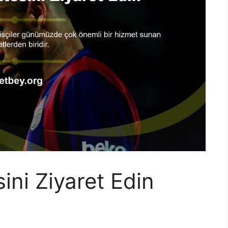
ini Ziyaret Edin