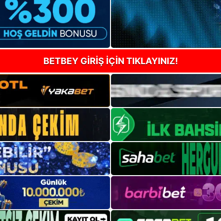
BETBEY GİRİŞ İÇİN TIKLAYINIZ!