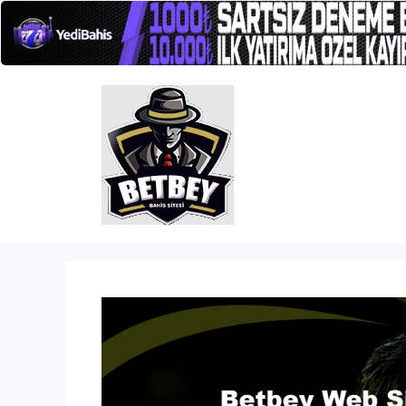
İçeriğe
atla