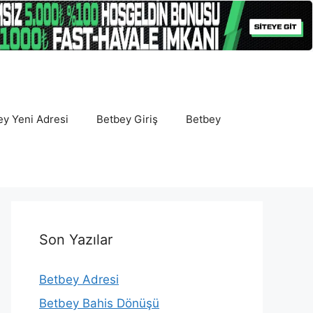
ey Yeni Adresi
Betbey Giriş
Betbey
Son Yazılar
Betbey Adresi
Betbey Bahis Dönüşü