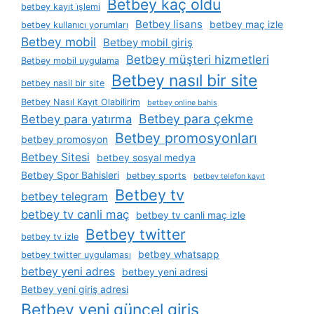
Betbey kaç oldu
betbey kayıt i̇şlemi
Betbey lisans
betbey maç izle
betbey kullanıcı yorumları
Betbey mobil
Betbey mobil giriş
Betbey müşteri hizmetleri
Betbey mobil uygulama
Betbey nasıl bir site
betbey nasil bir site
Betbey Nasıl Kayıt Olabilirim
betbey online bahis
Betbey para çekme
Betbey para yatırma
Betbey promosyonları
betbey promosyon
Betbey Sitesi
betbey sosyal medya
Betbey Spor Bahisleri
betbey sports
betbey telefon kayıt
Betbey tv
betbey telegram
betbey tv canli maç
betbey tv canli maç izle
Betbey twitter
betbey tv izle
betbey whatsapp
betbey twitter uygulaması
betbey yeni adres
betbey yeni adresi
Betbey yeni giriş adresi
Betbey yeni güncel giriş