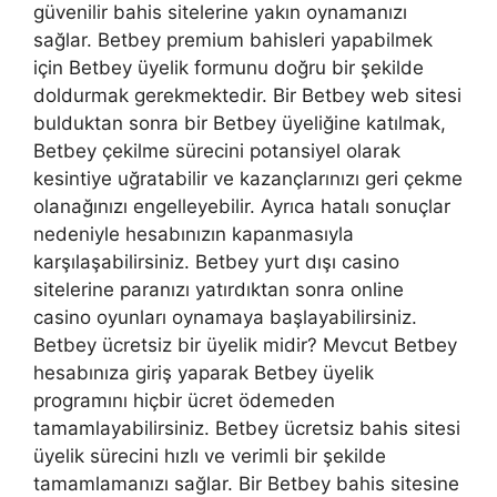
güvenilir bahis sitelerine yakın oynamanızı
sağlar. Betbey premium bahisleri yapabilmek
için Betbey üyelik formunu doğru bir şekilde
doldurmak gerekmektedir. Bir Betbey web sitesi
bulduktan sonra bir Betbey üyeliğine katılmak,
Betbey çekilme sürecini potansiyel olarak
kesintiye uğratabilir ve kazançlarınızı geri çekme
olanağınızı engelleyebilir. Ayrıca hatalı sonuçlar
nedeniyle hesabınızın kapanmasıyla
karşılaşabilirsiniz. Betbey yurt dışı casino
sitelerine paranızı yatırdıktan sonra online
casino oyunları oynamaya başlayabilirsiniz.
Betbey ücretsiz bir üyelik midir? Mevcut Betbey
hesabınıza giriş yaparak Betbey üyelik
programını hiçbir ücret ödemeden
tamamlayabilirsiniz. Betbey ücretsiz bahis sitesi
üyelik sürecini hızlı ve verimli bir şekilde
tamamlamanızı sağlar. Bir Betbey bahis sitesine