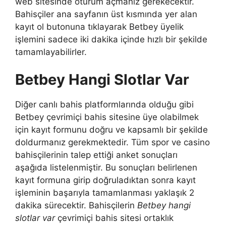
web sitesinde oturum açmanız gerekecektir.
Bahisçiler ana sayfanın üst kısmında yer alan
kayıt ol butonuna tıklayarak Betbey üyelik
işlemini sadece iki dakika içinde hızlı bir şekilde
tamamlayabilirler.
Betbey Hangi Slotlar Var
Diğer canlı bahis platformlarında olduğu gibi
Betbey çevrimiçi bahis sitesine üye olabilmek
için kayıt formunu doğru ve kapsamlı bir şekilde
doldurmanız gerekmektedir. Tüm spor ve casino
bahisçilerinin talep ettiği anket sonuçları
aşağıda listelenmiştir. Bu sonuçları belirlenen
kayıt formuna girip doğruladıktan sonra kayıt
işleminin başarıyla tamamlanması yaklaşık 2
dakika sürecektir. Bahisçilerin
Betbey hangi
slotlar var
çevrimiçi bahis sitesi ortaklık