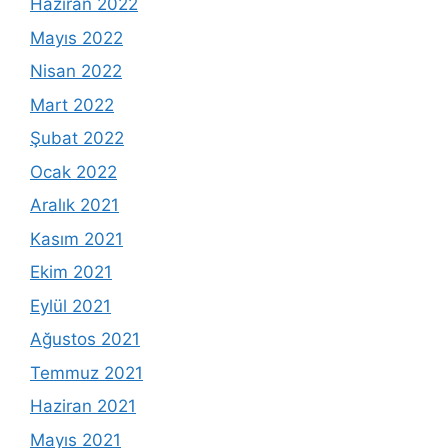
Haziran 2022
Mayıs 2022
Nisan 2022
Mart 2022
Şubat 2022
Ocak 2022
Aralık 2021
Kasım 2021
Ekim 2021
Eylül 2021
Ağustos 2021
Temmuz 2021
Haziran 2021
Mayıs 2021