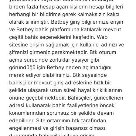
birden fazla hesap açan kişilerin hesap bilgileri
herhangi bir bildirime gerek kalmaksızın kalıcı
olarak silinmiştir. Betbey giriş bilgilerinize erişin
ve Betbey bahis platformuna katılarak mevcut
çeşitli bahis seçeneklerini keşfedin. Web
sitesine erişim sağlamak için kullanıcı adınızı ve
şifrenizi girmeniz gerekmektedir. Btk oturum
açma sürecinde zorluklar yaşıyor gibi
göründüğü için Betbey neden açılmadığını
merak ediyor olabilirsiniz. Btk sayesinde
bahisçiler mevcut giriş adreslerine hızlı bir
şekilde ulaşarak uzun süreli hayal kırıklıklarının
önüne geçebilmektedir. Bahisçiler, güncellenen
adresi kullanarak bahis faaliyetlerine önceki
konumlarından sorunsuz bir şekilde devam
edebilirler. Site ortamının btk tarafından
engellenmesi ve girişin başarısız olması
durumunda bahisçiler siteye erişim