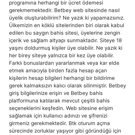
programına herhangi bir ücret ödemesi
gerekmemektedir. Betbey web sitesinde nasıl
üyelik oluşturabilirim? Ne yazık ki yapamazsınız.
Ülkemizin en köklü sitelerinden biri olarak kabul
edilen bu saygın bahis sitesi, üyelerine zengin
içerik ve sağlam altyapı sunmaktadır. Siteye 18
yaşını doldurmuş kişiler üye olabilir. Ne yazık ki
her birey siteye yalnızca bir kez üye olabilir.
Farklı bonuslardan yararlanmak veya kar elde
etmek amacıyla birden fazla hesap açan
kişilerin hesap bilgileri herhangi bir bildirime
gerek kalmaksızın kalıcı olarak silinmiştir. Betbey
giriş bilgilerinize erişin ve Betbey bahis
platformuna katılarak mevcut çeşitli bahis
seçeneklerini keşfedin. Web sitesine erişim
sağlamak için kullanıcı adınızı ve şifrenizi
girmeniz gerekmektedir. Btk oturum açma
sürecinde zorluklar yaşıyor gibi göründüğü için