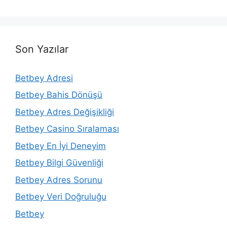
Son Yazılar
Betbey Adresi
Betbey Bahis Dönüşü
Betbey Adres Değişikliği
Betbey Casino Sıralaması
Betbey En İyi Deneyim
Betbey Bilgi Güvenliği
Betbey Adres Sorunu
Betbey Veri Doğruluğu
Betbey