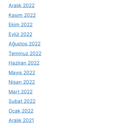
Aralık 2022
Kasım 2022
Ekim 2022
Eylül 2022
Ağustos 2022
Temmuz 2022
Haziran 2022
Mayıs 2022
Nisan 2022
Mart 2022
Şubat 2022
Ocak 2022
Aralık 2021