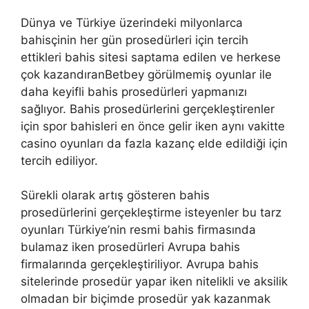
Dünya ve Türkiye üzerindeki milyonlarca
bahisçinin her gün prosedürleri için tercih
ettikleri bahis sitesi saptama edilen ve herkese
çok kazandıranBetbey görülmemiş oyunlar ile
daha keyifli bahis prosedürleri yapmanızı
sağlıyor. Bahis prosedürlerini gerçekleştirenler
için spor bahisleri en önce gelir iken aynı vakitte
casino oyunları da fazla kazanç elde edildiği için
tercih ediliyor.
Sürekli olarak artış gösteren bahis
prosedürlerini gerçekleştirme isteyenler bu tarz
oyunları Türkiye’nin resmi bahis firmasında
bulamaz iken prosedürleri Avrupa bahis
firmalarında gerçekleştiriliyor. Avrupa bahis
sitelerinde prosedür yapar iken nitelikli ve aksilik
olmadan bir biçimde prosedür yak kazanmak