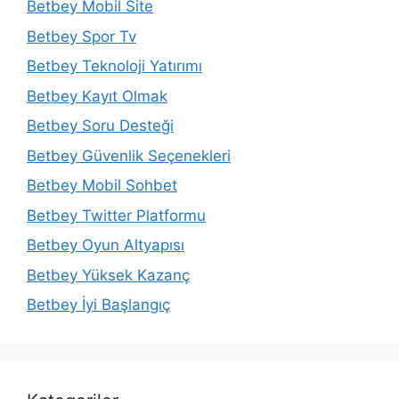
Betbey Mobil Site
Betbey Spor Tv
Betbey Teknoloji Yatırımı
Betbey Kayıt Olmak
Betbey Soru Desteği
Betbey Güvenlik Seçenekleri
Betbey Mobil Sohbet
Betbey Twitter Platformu
Betbey Oyun Altyapısı
Betbey Yüksek Kazanç
Betbey İyi Başlangıç