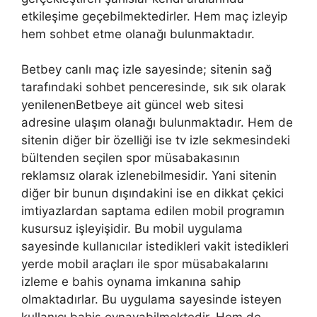
etkileşime geçebilmektedirler. Hem maç izleyip
hem sohbet etme olanağı bulunmaktadır.
Betbey canlı maç izle sayesinde; sitenin sağ
tarafındaki sohbet penceresinde, sık sık olarak
yenilenenBetbeye ait güncel web sitesi
adresine ulaşım olanağı bulunmaktadır. Hem de
sitenin diğer bir özelliği ise tv izle sekmesindeki
bültenden seçilen spor müsabakasının
reklamsız olarak izlenebilmesidir. Yani sitenin
diğer bir bunun dışındakini ise en dikkat çekici
imtiyazlardan saptama edilen mobil programın
kusursuz işleyişidir. Bu mobil uygulama
sayesinde kullanıcılar istedikleri vakit istedikleri
yerde mobil araçları ile spor müsabakalarını
izleme e bahis oynama imkanına sahip
olmaktadırlar. Bu uygulama sayesinde isteyen