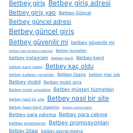
Betbey giriş adresi
Betbey giriş
Betbey giriş yap
Betbey Güncel
Betbey güncel adresi
Betbey güncel giriş
Betbey güvenilir mi
betbey güvenlir mi
Betbey hizmetleri
betbey hem ücretsiz bahisler
betbey instagram
Betbey kayıt
betbey kayit
Betbey kaç oldu
betbey kayıt i̇şlemi
Betbey lisans
betbey maç izle
betbey kullanıcı yorumları
Betbey mobil
Betbey mobil giriş
Betbey müşteri hizmetleri
Betbey mobil uygulama
Betbey nasıl bir site
betbey nasil bir site
Betbey Nasıl Kayıt Olabilirim
betbey online bahis
Betbey para çekme
Betbey para yatırma
Betbey promosyonları
betbey promosyon
Betbey Sitesi
betbey sosyal medya