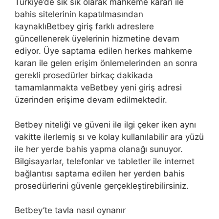
Türkiye’de sık sık olarak mahkeme kararı ile
bahis sitelerinin kapatılmasından
kaynaklıBetbey giriş farklı adreslere
güncellenerek üyelerinin hizmetine devam
ediyor. Üye saptama edilen herkes mahkeme
kararı ile gelen erişim önlemelerinden an sonra
gerekli prosedürler birkaç dakikada
tamamlanmakta veBetbey yeni giriş adresi
üzerinden erişime devam edilmektedir.
Betbey niteliği ve güveni ile ilgi çeker iken aynı
vakitte ilerlemiş sı ve kolay kullanılabilir ara yüzü
ile her yerde bahis yapma olanağı sunuyor.
Bilgisayarlar, telefonlar ve tabletler ile internet
bağlantısı saptama edilen her yerden bahis
prosedürlerini güvenle gerçekleştirebilirsiniz.
Betbey’te tavla nasıl oynanır