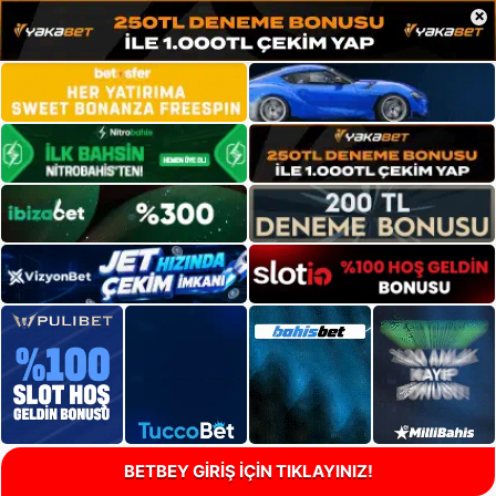
×
BETBEY GİRİŞ İÇİN TIKLAYINIZ!