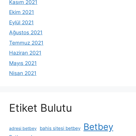
Kasım 2021
Ekim 2021
Eylül 2021
Ağustos 2021
Temmuz 2021
Haziran 2021
Mayıs 2021
Nisan 2021
Etiket Bulutu
Betbey
bahis sitesi betbey
adresi betbey