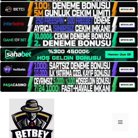
İçeriğe
atla
Menü