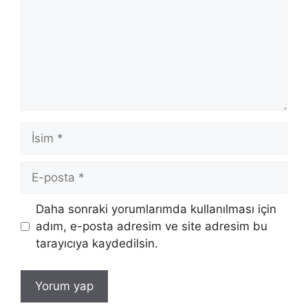
İsim
E-
posta
İnternet
Daha sonraki yorumlarımda kullanılması için
sitesi
adım, e-posta adresim ve site adresim bu
tarayıcıya kaydedilsin.