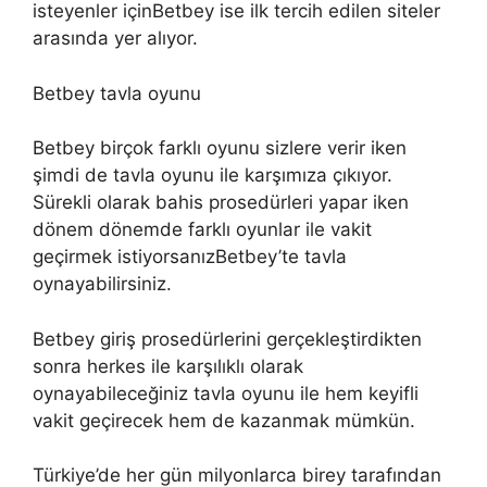
isteyenler içinBetbey ise ilk tercih edilen siteler
arasında yer alıyor.
Betbey tavla oyunu
Betbey birçok farklı oyunu sizlere verir iken
şimdi de tavla oyunu ile karşımıza çıkıyor.
Sürekli olarak bahis prosedürleri yapar iken
dönem dönemde farklı oyunlar ile vakit
geçirmek istiyorsanızBetbey’te tavla
oynayabilirsiniz.
Betbey giriş prosedürlerini gerçekleştirdikten
sonra herkes ile karşılıklı olarak
oynayabileceğiniz tavla oyunu ile hem keyifli
vakit geçirecek hem de kazanmak mümkün.
Türkiye’de her gün milyonlarca birey tarafından