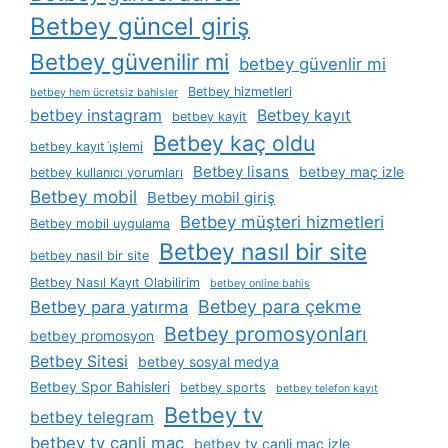
Betbey güncel giriş
Betbey güvenilir mi
betbey güvenlir mi
Betbey hizmetleri
betbey hem ücretsiz bahisler
betbey instagram
Betbey kayıt
betbey kayit
Betbey kaç oldu
betbey kayıt i̇şlemi
Betbey lisans
betbey maç izle
betbey kullanıcı yorumları
Betbey mobil
Betbey mobil giriş
Betbey müşteri hizmetleri
Betbey mobil uygulama
Betbey nasıl bir site
betbey nasil bir site
Betbey Nasıl Kayıt Olabilirim
betbey online bahis
Betbey para çekme
Betbey para yatırma
Betbey promosyonları
betbey promosyon
Betbey Sitesi
betbey sosyal medya
Betbey Spor Bahisleri
betbey sports
betbey telefon kayıt
Betbey tv
betbey telegram
betbey tv canli maç
betbey tv canli maç izle