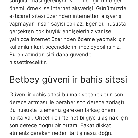
sorgulanması gerekiyor. Konu ile ilgili bir diğer
önemli örnek ise internet alışverişi. Günümüzde
e-ticaret sitesi üzerinden internetten alışveriş
yapmayan insan sayısı çok az. Eğer bu hususta
gerçekten çok büyük endişeleriniz var ise,
yalnızca internet üzerinden ödeme yapmak için
kullanılan kart seçeneklerini inceleyebilirsiniz.
Bu en azından sizi daha güvende
hissettirecektir.
Betbey güvenilir bahis sitesi
Güvenilir bahis sitesi bulmak seçeneklerin son
derece artması ile beraber son derece zorlaştı.
Bu hususta izlemeniz gereken birkaç önemli
nokta var. Öncelikle internet bilgiye ulaşmak için
son derece doğru bir ortam. Fakat dikkat
etmeniz gereken neden tartışmasız doğru