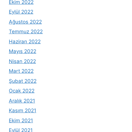
Ekim 2022
Eylül 2022
Ağustos 2022
Temmuz 2022
Haziran 2022
Mayıs 2022
Nisan 2022
Mart 2022
Şubat 2022
Ocak 2022
Aralık 2021
Kasım 2021
Ekim 2021
Eylül 2021