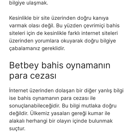
bilgiye ulaşmak.
Kesinlikle bir site üzerinden doğru kanıya
varmak olası değil. Bu yüzden çevrimiçi bahis
siteleri için de kesinlikle farklı internet siteleri
üzerinden yorumlara okuyarak doğru bilgiye
çabalamanız gereklidir.
Betbey bahis oynamanın
para cezası
İnternet üzerinden dolaşan bir diğer yanlış bilgi
ise bahis oynamanın para cezası ile
sonuçlanabileceğidir. Bu bilgi mutlaka doğru
değildir. Ülkemiz yasaları gereği kumar ile
alakalı herhangi bir olayın içinde bulunmak
suçtur.