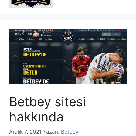
Betbey sitesi
hakkında
Aralık 7, 2021
Yazarı:
Betbey