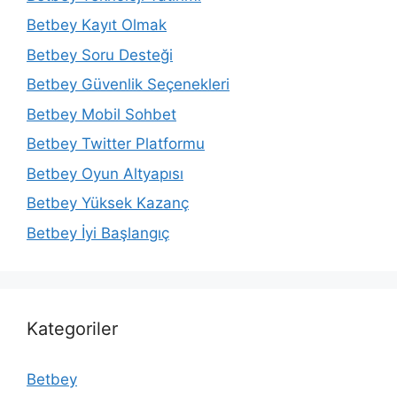
Betbey Kayıt Olmak
Betbey Soru Desteği
Betbey Güvenlik Seçenekleri
Betbey Mobil Sohbet
Betbey Twitter Platformu
Betbey Oyun Altyapısı
Betbey Yüksek Kazanç
Betbey İyi Başlangıç
Kategoriler
Betbey