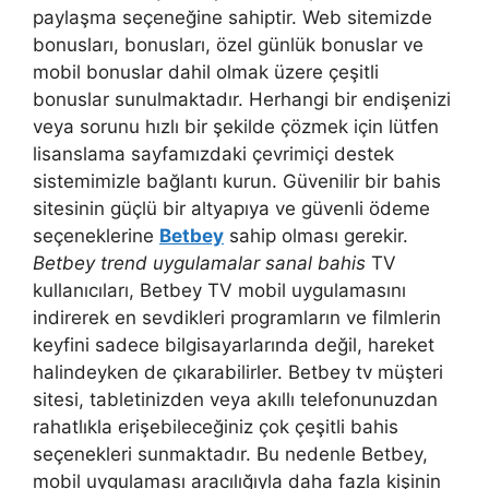
paylaşma seçeneğine sahiptir. Web sitemizde
bonusları, bonusları, özel günlük bonuslar ve
mobil bonuslar dahil olmak üzere çeşitli
bonuslar sunulmaktadır. Herhangi bir endişenizi
veya sorunu hızlı bir şekilde çözmek için lütfen
lisanslama sayfamızdaki çevrimiçi destek
sistemimizle bağlantı kurun. Güvenilir bir bahis
sitesinin güçlü bir altyapıya ve güvenli ödeme
seçeneklerine
Betbey
sahip olması gerekir.
Betbey trend uygulamalar sanal bahis
TV
kullanıcıları, Betbey TV mobil uygulamasını
indirerek en sevdikleri programların ve filmlerin
keyfini sadece bilgisayarlarında değil, hareket
halindeyken de çıkarabilirler. Betbey tv müşteri
sitesi, tabletinizden veya akıllı telefonunuzdan
rahatlıkla erişebileceğiniz çok çeşitli bahis
seçenekleri sunmaktadır. Bu nedenle Betbey,
mobil uygulaması aracılığıyla daha fazla kişinin