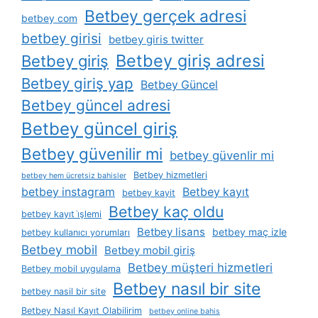
Betbey gerçek adresi
betbey com
betbey girisi
betbey giris twitter
Betbey giriş adresi
Betbey giriş
Betbey giriş yap
Betbey Güncel
Betbey güncel adresi
Betbey güncel giriş
Betbey güvenilir mi
betbey güvenlir mi
Betbey hizmetleri
betbey hem ücretsiz bahisler
betbey instagram
Betbey kayıt
betbey kayit
Betbey kaç oldu
betbey kayıt i̇şlemi
Betbey lisans
betbey maç izle
betbey kullanıcı yorumları
Betbey mobil
Betbey mobil giriş
Betbey müşteri hizmetleri
Betbey mobil uygulama
Betbey nasıl bir site
betbey nasil bir site
Betbey Nasıl Kayıt Olabilirim
betbey online bahis