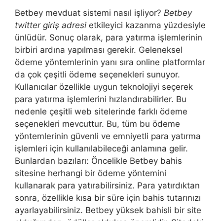
Betbey mevduat sistemi nasıl işliyor?
Betbey
twitter giriş adresi
etkileyici kazanma yüzdesiyle
ünlüdür. Sonuç olarak, para yatırma işlemlerinin
birbiri ardına yapılması gerekir. Geleneksel
ödeme yöntemlerinin yanı sıra online platformlar
da çok çeşitli ödeme seçenekleri sunuyor.
Kullanıcılar özellikle uygun teknolojiyi seçerek
para yatırma işlemlerini hızlandırabilirler. Bu
nedenle çeşitli web sitelerinde farklı ödeme
seçenekleri mevcuttur. Bu, tüm bu ödeme
yöntemlerinin güvenli ve emniyetli para yatırma
işlemleri için kullanılabileceği anlamına gelir.
Bunlardan bazıları: Öncelikle Betbey bahis
sitesine herhangi bir ödeme yöntemini
kullanarak para yatırabilirsiniz. Para yatırdıktan
sonra, özellikle kısa bir süre için bahis tutarınızı
ayarlayabilirsiniz. Betbey yüksek bahisli bir site