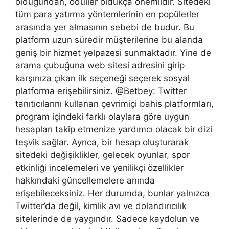
olduğundan, ödüller oldukça önemlidir. Sitedeki
tüm para yatırma yöntemlerinin en popülerler
arasında yer almasının sebebi de budur. Bu
platform uzun süredir müşterilerine bu alanda
geniş bir hizmet yelpazesi sunmaktadır. Yine de
arama çubuğuna web sitesi adresini girip
karşınıza çıkan ilk seçeneği seçerek sosyal
platforma erişebilirsiniz. @Betbey: Twitter
tanıtıcılarını kullanan çevrimiçi bahis platformları,
program içindeki farklı olaylara göre uygun
hesapları takip etmenize yardımcı olacak bir dizi
teşvik sağlar. Ayrıca, bir hesap oluşturarak
sitedeki değişiklikler, gelecek oyunlar, spor
etkinliği incelemeleri ve yenilikçi özellikler
hakkındaki güncellemelere anında
erişebileceksiniz. Her durumda, bunlar yalnızca
Twitter’da değil, kimlik avı ve dolandırıcılık
sitelerinde de yaygındır. Sadece kaydolun ve