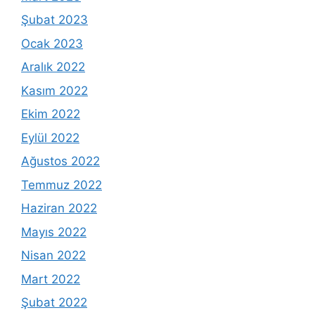
Şubat 2023
Ocak 2023
Aralık 2022
Kasım 2022
Ekim 2022
Eylül 2022
Ağustos 2022
Temmuz 2022
Haziran 2022
Mayıs 2022
Nisan 2022
Mart 2022
Şubat 2022