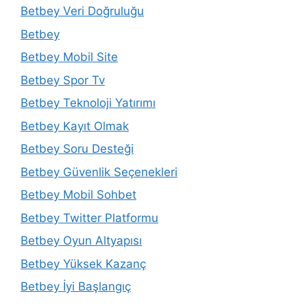
Betbey Veri Doğruluğu
Betbey
Betbey Mobil Site
Betbey Spor Tv
Betbey Teknoloji Yatırımı
Betbey Kayıt Olmak
Betbey Soru Desteği
Betbey Güvenlik Seçenekleri
Betbey Mobil Sohbet
Betbey Twitter Platformu
Betbey Oyun Altyapısı
Betbey Yüksek Kazanç
Betbey İyi Başlangıç