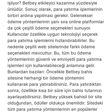
işliyor? Betbey etkileyici kazanma yüzdesiyle
ünlüdür. Sonuç olarak, para yatırma işlemlerinin
birbiri ardına yapılması gerekir. Geleneksel
ödeme yöntemlerinin yanı sıra online platformlar
da çok çeşitli ödeme seçenekleri sunuyor.
Kullanıcılar özellikle uygun teknolojiyi seçerek
para yatırma işlemlerini hızlandırabilirler. Bu
nedenle çeşitli web sitelerinde farklı ödeme
seçenekleri mevcuttur. Bu, tüm bu ödeme
yöntemlerinin güvenli ve emniyetli para yatırma
işlemleri için kullanılabileceği anlamına gelir.
Bunlardan bazıları: Öncelikle Betbey bahis
sitesine herhangi bir ödeme yöntemini
kullanarak para yatırabilirsiniz. Para yatırdıktan
sonra, özellikle kısa bir süre için bahis tutarınızı
ayarlayabilirsiniz. Betbey yüksek bahisli bir site
olduğundan, ödüller oldukça önemlidir. Sitedeki
tüm para yatırma yöntemlerinin en popülerler