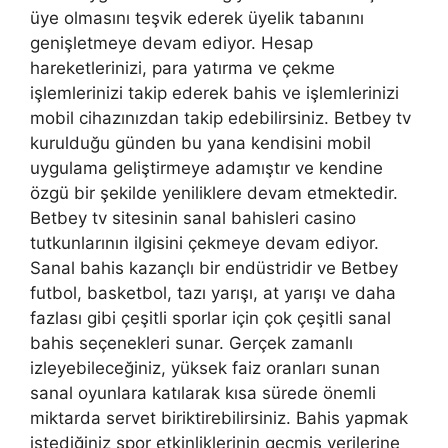
üye olmasını teşvik ederek üyelik tabanını
genişletmeye devam ediyor. Hesap
hareketlerinizi, para yatırma ve çekme
işlemlerinizi takip ederek bahis ve işlemlerinizi
mobil cihazınızdan takip edebilirsiniz. Betbey tv
kurulduğu günden bu yana kendisini mobil
uygulama geliştirmeye adamıştır ve kendine
özgü bir şekilde yeniliklere devam etmektedir.
Betbey tv sitesinin sanal bahisleri casino
tutkunlarının ilgisini çekmeye devam ediyor.
Sanal bahis kazançlı bir endüstridir ve Betbey
futbol, ​​basketbol, ​​tazı yarışı, at yarışı ve daha
fazlası gibi çeşitli sporlar için çok çeşitli sanal
bahis seçenekleri sunar. Gerçek zamanlı
izleyebileceğiniz, yüksek faiz oranları sunan
sanal oyunlara katılarak kısa sürede önemli
miktarda servet biriktirebilirsiniz. Bahis yapmak
istediğiniz spor etkinliklerinin geçmiş verilerine