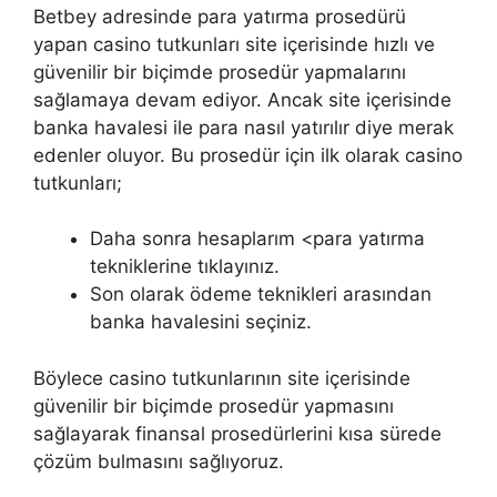
Betbey adresinde para yatırma prosedürü
yapan casino tutkunları site içerisinde hızlı ve
güvenilir bir biçimde prosedür yapmalarını
sağlamaya devam ediyor. Ancak site içerisinde
banka havalesi ile para nasıl yatırılır diye merak
edenler oluyor. Bu prosedür için ilk olarak casino
tutkunları;
Daha sonra hesaplarım <para yatırma
tekniklerine tıklayınız.
Son olarak ödeme teknikleri arasından
banka havalesini seçiniz.
Böylece casino tutkunlarının site içerisinde
güvenilir bir biçimde prosedür yapmasını
sağlayarak finansal prosedürlerini kısa sürede
çözüm bulmasını sağlıyoruz.