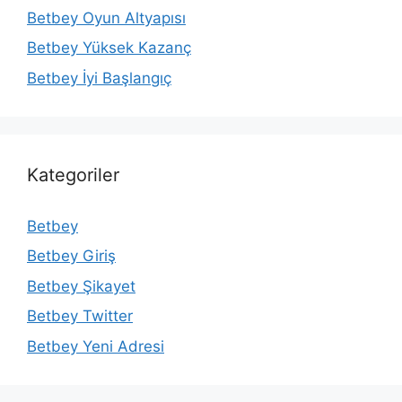
Betbey Oyun Altyapısı
Betbey Yüksek Kazanç
Betbey İyi Başlangıç
Kategoriler
Betbey
Betbey Giriş
Betbey Şikayet
Betbey Twitter
Betbey Yeni Adresi