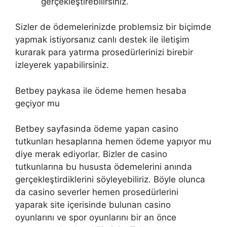
gerçekleştirebilirsiniz.
Sizler de ödemelerinizde problemsiz bir biçimde
yapmak istiyorsanız canlı destek ile iletişim
kurarak para yatırma prosedürlerinizi birebir
izleyerek yapabilirsiniz.
Betbey paykasa ile ödeme hemen hesaba
geçiyor mu
Betbey sayfasında ödeme yapan casino
tutkunları hesaplarına hemen ödeme yapıyor mu
diye merak ediyorlar. Bizler de casino
tutkunlarına bu hususta ödemelerini anında
gerçekleştirdiklerini söyleyebiliriz. Böyle olunca
da casino severler hemen prosedürlerini
yaparak site içerisinde bulunan casino
oyunlarını ve spor oyunlarını bir an önce