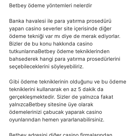
Betbey ödeme yöntemleri nelerdir
Banka havalesi ile para yatırma prosedürü
yapan casino severler site içerisinde diğer
ödeme tekniği var mı diye de merak ediyorlar.
Bizler de bu konu hakkında casino
tutkunlarınaBetbey ödeme tekniklerinden
bahsederek hangi para yatırma prosedürlerini
seçebileceklerini söyleyebiliriz.
Gibi ödeme tekniklerinin olduğunu ve bu ödeme
tekniklerini kullanarak en az 5 dakik da
gerçekleşmektedir. Sizler de yalnızca fakat
yalnızcaBetbey sitesine üye olarak
ödemelerinizi çabucak yaparak casino
oyunlarından hemen yararlanabilirsiniz.
Betbey adresini diğer casino firmalarından