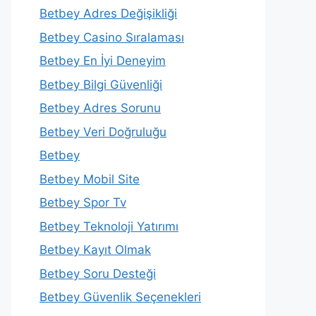
Betbey Adres Değişikliği
Betbey Casino Sıralaması
Betbey En İyi Deneyim
Betbey Bilgi Güvenliği
Betbey Adres Sorunu
Betbey Veri Doğruluğu
Betbey
Betbey Mobil Site
Betbey Spor Tv
Betbey Teknoloji Yatırımı
Betbey Kayıt Olmak
Betbey Soru Desteği
Betbey Güvenlik Seçenekleri