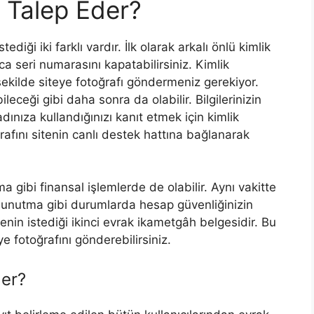
 Talep Eder?
iği iki farklı vardır. İlk olarak arkalı önlü kimlik
zca seri numarasını kapatabilirsiniz. Kimlik
şekilde siteye fotoğrafı göndermeniz gerekiyor.
leceği gibi daha sonra da olabilir. Bilgilerinizin
nıza kullandığınızı kanıt etmek için kimlik
rafını sitenin canlı destek hattına bağlanarak
 gibi finansal işlemlerde de olabilir. Aynı vakitte
adı unutma gibi durumlarda hesap güvenliğinizin
nin istediği ikinci evrak ikametgâh belgesidir. Bu
e fotoğrafını gönderebilirsiniz.
er?