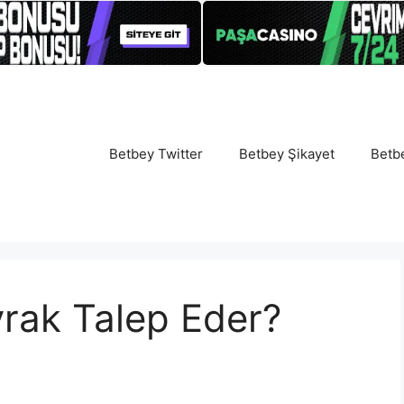
Betbey Twitter
Betbey Şikayet
Betb
rak Talep Eder?