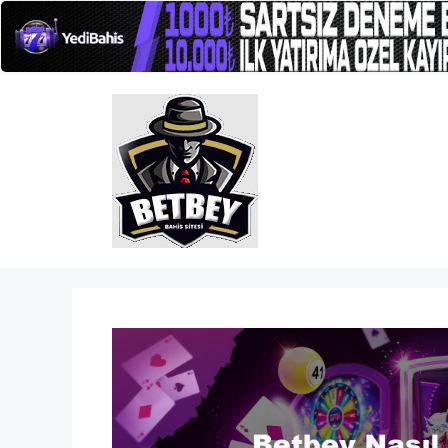
İçeriğe
atla