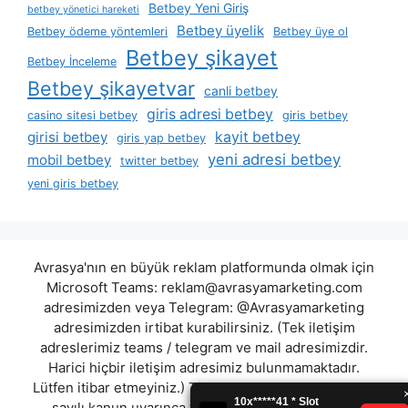
Betbey Yeni Giriş
betbey yönetici hareketi
Betbey üyelik
Betbey ödeme yöntemleri
Betbey üye ol
Betbey şikayet
Betbey İnceleme
Betbey şikayetvar
canli betbey
giris adresi betbey
casino sitesi betbey
giris betbey
girisi betbey
kayit betbey
giris yap betbey
yeni adresi betbey
mobil betbey
twitter betbey
yeni giris betbey
Avrasya'nın en büyük reklam platformunda olmak için
Microsoft Teams:
reklam@avrasyamarketing.com
adresimizden veya Telegram: @Avrasyamarketing
adresimizden irtibat kurabilirsiniz. (Tek iletişim
adreslerimiz teams / telegram ve mail adresimizdir.
Harici hiçbir iletişim adresimiz bulunmamaktadır.
Lütfen itibar etmeyiniz.) Türkiye yasalarına göre 7258
sayılı kanun uyarınca yasa dışı bahis oynamanın