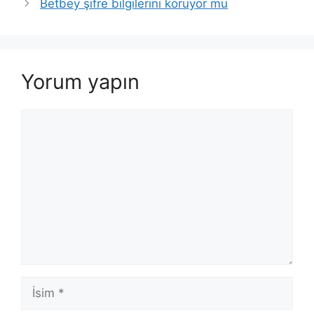
Betbey şifre bilgilerini koruyor mu
Yorum yapın
Yorum
İsim