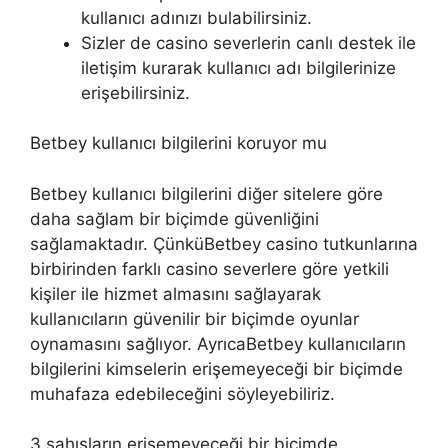
kullanıcı adınızı bulabilirsiniz.
Sizler de casino severlerin canlı destek ile
iletişim kurarak kullanıcı adı bilgilerinize
erişebilirsiniz.
Betbey kullanıcı bilgilerini koruyor mu
Betbey kullanıcı bilgilerini diğer sitelere göre
daha sağlam bir biçimde güvenliğini
sağlamaktadır. ÇünküBetbey casino tutkunlarına
birbirinden farklı casino severlere göre yetkili
kişiler ile hizmet almasını sağlayarak
kullanıcıların güvenilir bir biçimde oyunlar
oynamasını sağlıyor. AyrıcaBetbey kullanıcıların
bilgilerini kimselerin erişemeyeceği bir biçimde
muhafaza edebileceğini söyleyebiliriz.
3 şahısların erişemeyeceği bir biçimde