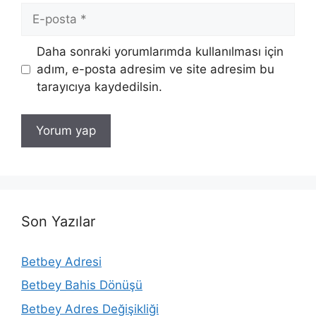
E-
posta
İnternet
Daha sonraki yorumlarımda kullanılması için
sitesi
adım, e-posta adresim ve site adresim bu
tarayıcıya kaydedilsin.
Son Yazılar
Betbey Adresi
Betbey Bahis Dönüşü
Betbey Adres Değişikliği