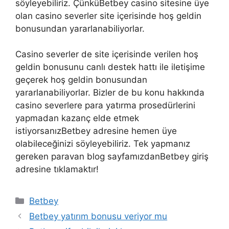
söyleyebiliriz. ÇünküBetbey casino sitesine üye
olan casino severler site içerisinde hoş geldin
bonusundan yararlanabiliyorlar.
Casino severler de site içerisinde verilen hoş
geldin bonusunu canlı destek hattı ile iletişime
geçerek hoş geldin bonusundan
yararlanabiliyorlar. Bizler de bu konu hakkında
casino severlere para yatırma prosedürlerini
yapmadan kazanç elde etmek
istiyorsanızBetbey adresine hemen üye
olabileceğinizi söyleyebiliriz. Tek yapmanız
gereken paravan blog sayfamızdanBetbey giriş
adresine tıklamaktır!
Kategoriler
Betbey
Betbey yatırım bonusu veriyor mu