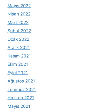
Mayıs 2022
Nisan 2022
Mart 2022
Şubat 2022
Ocak 2022
Aralık 2021
Kasım 2021
Ekim 2021
Eylül 2021
Ağustos 2021
Temmuz 2021
Haziran 2021
Mayıs 2021