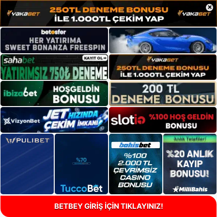
×
BETBEY GİRİŞ İÇİN TIKLAYINIZ!