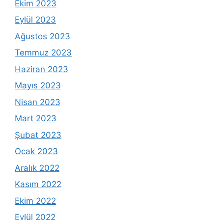
Ekim 2023
Eylül 2023
Ağustos 2023
Temmuz 2023
Haziran 2023
Mayıs 2023
Nisan 2023
Mart 2023
Şubat 2023
Ocak 2023
Aralık 2022
Kasım 2022
Ekim 2022
Eylül 2022