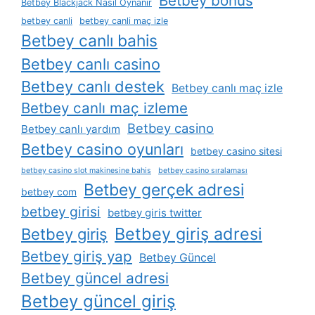
Betbey bonus
Betbey Blackjack Nasıl Oynanır
betbey canli
betbey canli maç izle
Betbey canlı bahis
Betbey canlı casino
Betbey canlı destek
Betbey canlı maç izle
Betbey canlı maç izleme
Betbey casino
Betbey canlı yardım
Betbey casino oyunları
betbey casino sitesi
betbey casino slot makinesine bahis
betbey casino sıralaması
Betbey gerçek adresi
betbey com
betbey girisi
betbey giris twitter
Betbey giriş adresi
Betbey giriş
Betbey giriş yap
Betbey Güncel
Betbey güncel adresi
Betbey güncel giriş