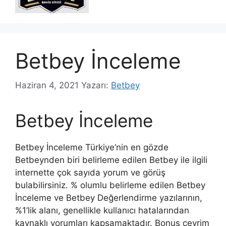
Betbey İnceleme
Haziran 4, 2021
Yazarı:
Betbey
Betbey İnceleme
Betbey İnceleme Türkiye’nin en gözde
Betbeynden biri belirleme edilen Betbey ile ilgili
internette çok sayıda yorum ve görüş
bulabilirsiniz. % olumlu belirleme edilen Betbey
İnceleme ve Betbey Değerlendirme yazılarının,
%1’lik alanı, genellikle kullanıcı hatalarından
kaynaklı yorumları kapsamaktadır. Bonus çevrim