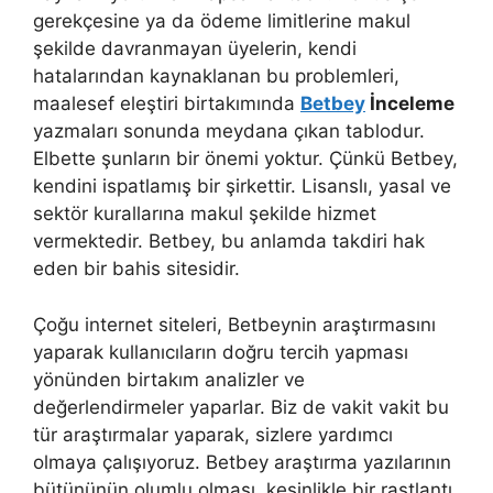
gerekçesine ya da ödeme limitlerine makul
şekilde davranmayan üyelerin, kendi
hatalarından kaynaklanan bu problemleri,
maalesef eleştiri birtakımında
Betbey
İnceleme
yazmaları sonunda meydana çıkan tablodur.
Elbette şunların bir önemi yoktur. Çünkü Betbey,
kendini ispatlamış bir şirkettir. Lisanslı, yasal ve
sektör kurallarına makul şekilde hizmet
vermektedir. Betbey, bu anlamda takdiri hak
eden bir bahis sitesidir.
Çoğu internet siteleri, Betbeynin araştırmasını
yaparak kullanıcıların doğru tercih yapması
yönünden birtakım analizler ve
değerlendirmeler yaparlar. Biz de vakit vakit bu
tür araştırmalar yaparak, sizlere yardımcı
olmaya çalışıyoruz. Betbey araştırma yazılarının
bütününün olumlu olması, kesinlikle bir rastlantı