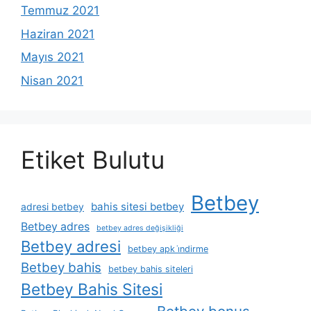
Temmuz 2021
Haziran 2021
Mayıs 2021
Nisan 2021
Etiket Bulutu
Betbey
bahis sitesi betbey
adresi betbey
Betbey adres
betbey adres değişikliği
Betbey adresi
betbey apk i̇ndirme
Betbey bahis
betbey bahis siteleri
Betbey Bahis Sitesi