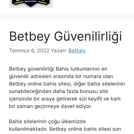
Betbey Güvenilirliği
Temmuz 6, 2022
Yazarı:
Betbey
Betbey güvenilirliği Bahis tutkunlarının en
güvenilir adresleri arasında bir numara olan
Betbey online bahis sitesi, diğer bahis sitelerinin
sunabileceğinden daha fazla bonusu site
içerisinde bir araya getirerek sizi keyifli ve karlı
bir zaman geçirmeye davet ediyor.
Bahis sitelerinin çoğu ülkemizde
kullanılmaktadır. Betbey online bahis sitesi son