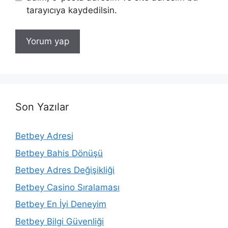
tarayıcıya kaydedilsin.
Son Yazılar
Betbey Adresi
Betbey Bahis Dönüşü
Betbey Adres Değişikliği
Betbey Casino Sıralaması
Betbey En İyi Deneyim
Betbey Bilgi Güvenliği