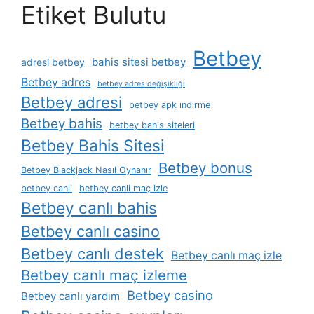
Etiket Bulutu
Betbey
bahis sitesi betbey
adresi betbey
Betbey adres
betbey adres değişikliği
Betbey adresi
betbey apk i̇ndirme
Betbey bahis
betbey bahis siteleri
Betbey Bahis Sitesi
Betbey bonus
Betbey Blackjack Nasıl Oynanır
betbey canli
betbey canli maç izle
Betbey canlı bahis
Betbey canlı casino
Betbey canlı destek
Betbey canlı maç izle
Betbey canlı maç izleme
Betbey casino
Betbey canlı yardım