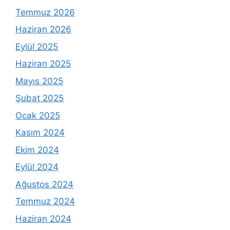
Temmuz 2026
Haziran 2026
Eylül 2025
Haziran 2025
Mayıs 2025
Şubat 2025
Ocak 2025
Kasım 2024
Ekim 2024
Eylül 2024
Ağustos 2024
Temmuz 2024
Haziran 2024