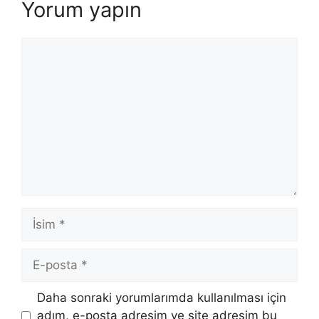
Yorum yapın
Yorum
İsim
E-
posta
İnternet
Daha sonraki yorumlarımda kullanılması için
sitesi
adım, e-posta adresim ve site adresim bu