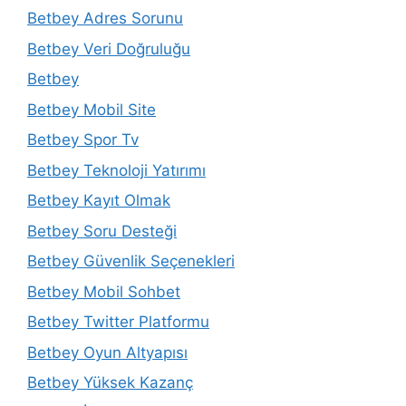
Betbey Adres Sorunu
Betbey Veri Doğruluğu
Betbey
Betbey Mobil Site
Betbey Spor Tv
Betbey Teknoloji Yatırımı
Betbey Kayıt Olmak
Betbey Soru Desteği
Betbey Güvenlik Seçenekleri
Betbey Mobil Sohbet
Betbey Twitter Platformu
Betbey Oyun Altyapısı
Betbey Yüksek Kazanç