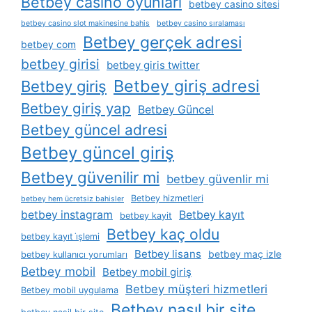
Betbey casino oyunları
betbey casino sitesi
betbey casino slot makinesine bahis
betbey casino sıralaması
Betbey gerçek adresi
betbey com
betbey girisi
betbey giris twitter
Betbey giriş adresi
Betbey giriş
Betbey giriş yap
Betbey Güncel
Betbey güncel adresi
Betbey güncel giriş
Betbey güvenilir mi
betbey güvenlir mi
Betbey hizmetleri
betbey hem ücretsiz bahisler
betbey instagram
Betbey kayıt
betbey kayit
Betbey kaç oldu
betbey kayıt i̇şlemi
Betbey lisans
betbey maç izle
betbey kullanıcı yorumları
Betbey mobil
Betbey mobil giriş
Betbey müşteri hizmetleri
Betbey mobil uygulama
Betbey nasıl bir site