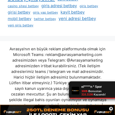
giris adresi betbey
casino sitesi betbey
giris betbey
girisi betbey
kayit betbey
giris yap betbey
yeni adresi betbey
mobil betbey
twitter betbey
yeni giris betbey
Avrasya'nın en büyük reklam platformunda olmak için
Microsoft Teams:
reklam@avrasyamarketing.com
adresimizden veya Telegram: @Avrasyamarketing
adresimizden irtibat kurabilirsiniz. (Tek iletişim
adreslerimiz teams / telegram ve mail adresimizdir.
Harici hiçbir iletişim adresimiz bulunmamaktadır.
Lütfen itibar etmeyiniz.) Türkiye yasalarına göre 7258
sayılı kanun uyarınca yasa dışı bahis oynamanın
cezaları mevcuttur. Şu an bulunduğunuz site hiç bir
şekilde illegal bahis oyunları oynatmıyor ve oynamaya
aracı olmuyordur.
mislici
|
nosbahis
|
modelbahis
|
×
vivasbet
|
odeonbet
|
sevibet
|
hipercasino
|
grbets