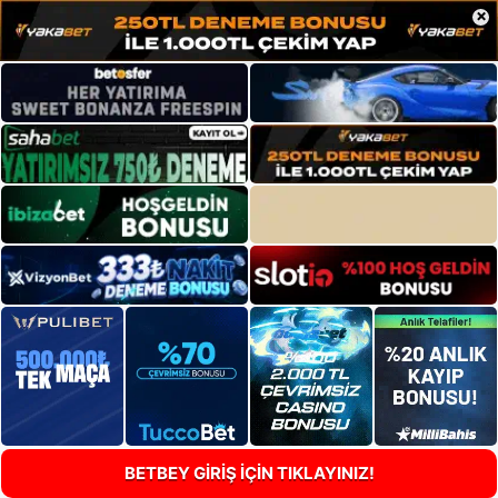
×
BETBEY GİRİŞ İÇİN TIKLAYINIZ!