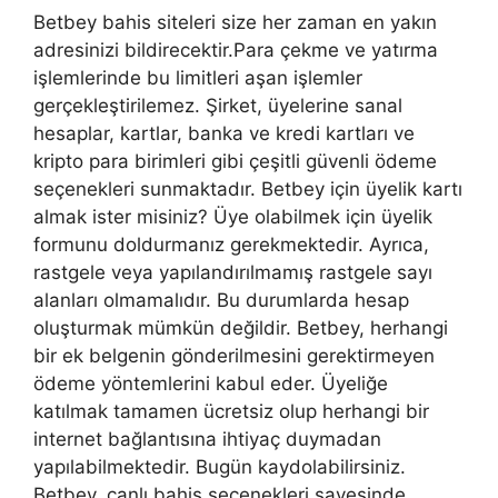
Betbey bahis siteleri size her zaman en yakın
adresinizi bildirecektir.Para çekme ve yatırma
işlemlerinde bu limitleri aşan işlemler
gerçekleştirilemez. Şirket, üyelerine sanal
hesaplar, kartlar, banka ve kredi kartları ve
kripto para birimleri gibi çeşitli güvenli ödeme
seçenekleri sunmaktadır. Betbey için üyelik kartı
almak ister misiniz? Üye olabilmek için üyelik
formunu doldurmanız gerekmektedir. Ayrıca,
rastgele veya yapılandırılmamış rastgele sayı
alanları olmamalıdır. Bu durumlarda hesap
oluşturmak mümkün değildir. Betbey, herhangi
bir ek belgenin gönderilmesini gerektirmeyen
ödeme yöntemlerini kabul eder. Üyeliğe
katılmak tamamen ücretsiz olup herhangi bir
internet bağlantısına ihtiyaç duymadan
yapılabilmektedir. Bugün kaydolabilirsiniz.
Betbey, canlı bahis seçenekleri sayesinde