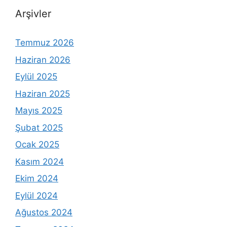
Arşivler
Temmuz 2026
Haziran 2026
Eylül 2025
Haziran 2025
Mayıs 2025
Şubat 2025
Ocak 2025
Kasım 2024
Ekim 2024
Eylül 2024
Ağustos 2024