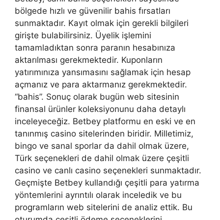
bölgede hızlı ve güvenilir bahis fırsatları
sunmaktadır. Kayıt olmak için gerekli bilgileri
girişte bulabilirsiniz. Üyelik işlemini
tamamladıktan sonra paranın hesabınıza
aktarılması gerekmektedir. Kuponların
yatırımınıza yansımasını sağlamak için hesap
açmanız ve para aktarmanız gerekmektedir.
“bahis”. Sonuç olarak bugün web sitesinin
finansal ürünler koleksiyonunu daha detaylı
inceleyeceğiz. Betbey platformu en eski ve en
tanınmış casino sitelerinden biridir. Milletimiz,
bingo ve sanal sporlar da dahil olmak üzere,
Türk seçenekleri de dahil olmak üzere çeşitli
casino ve canlı casino seçenekleri sunmaktadır.
Geçmişte Betbey kullandığı çeşitli para yatırma
yöntemlerini ayrıntılı olarak inceledik ve bu
programların web sitelerini de analiz ettik. Bu
oturumda çeşitli ödeme seçeneklerini