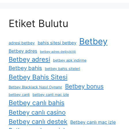
Etiket Bulutu
Betbey
bahis sitesi betbey
adresi betbey
Betbey adres
betbey adres değişikliği
Betbey adresi
betbey apk i̇ndirme
Betbey bahis
betbey bahis siteleri
Betbey Bahis Sitesi
Betbey bonus
Betbey Blackjack Nasıl Oynanır
betbey canli
betbey canli maç izle
Betbey canlı bahis
Betbey canlı casino
Betbey canlı destek
Betbey canlı maç izle