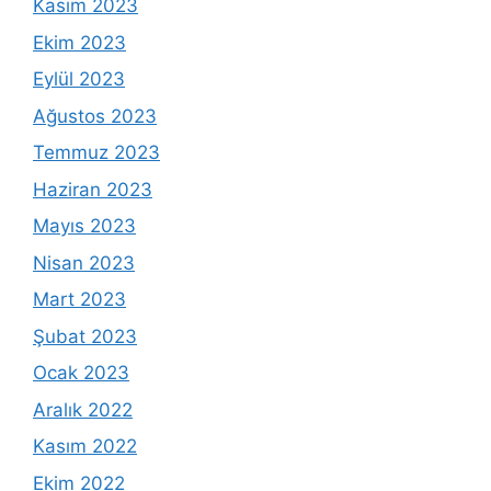
Kasım 2023
Ekim 2023
Eylül 2023
Ağustos 2023
Temmuz 2023
Haziran 2023
Mayıs 2023
Nisan 2023
Mart 2023
Şubat 2023
Ocak 2023
Aralık 2022
Kasım 2022
Ekim 2022