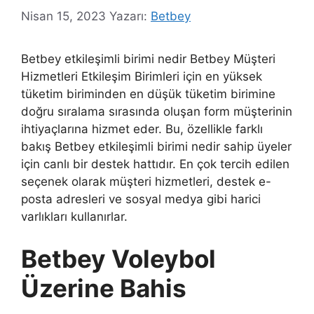
Nisan 15, 2023
Yazarı:
Betbey
Betbey etkileşimli birimi nedir Betbey Müşteri
Hizmetleri Etkileşim Birimleri için en yüksek
tüketim biriminden en düşük tüketim birimine
doğru sıralama sırasında oluşan form müşterinin
ihtiyaçlarına hizmet eder. Bu, özellikle farklı
bakış Betbey etkileşimli birimi nedir sahip üyeler
için canlı bir destek hattıdır. En çok tercih edilen
seçenek olarak müşteri hizmetleri, destek e-
posta adresleri ve sosyal medya gibi harici
varlıkları kullanırlar.
Betbey Voleybol
Üzerine Bahis