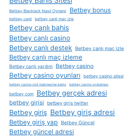
Betbey Bahis Sitesi
Betbey bonus
Betbey Blackjack Nasıl Oynanır
betbey canli
betbey canli maç izle
Betbey canlı bahis
Betbey canlı casino
Betbey canlı destek
Betbey canlı maç izle
Betbey canlı maç izleme
Betbey casino
Betbey canlı yardım
Betbey casino oyunları
betbey casino sitesi
betbey casino slot makinesine bahis
betbey casino sıralaması
Betbey gerçek adresi
betbey com
betbey girisi
betbey giris twitter
Betbey giriş adresi
Betbey giriş
Betbey giriş yap
Betbey Güncel
Betbey güncel adresi