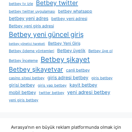
Betbey twitter
betbey tv izle
betbey whatsapp
betbey twitter uygulaması
betbey yeni adres
betbey yeni adresi
Betbey yeni giriş adresi
Betbey yeni güncel giriş
Betbey Yeni Giriş
betbey yönetici hareketi
Betbey üyelik
Betbey ödeme yöntemleri
Betbey üye ol
Betbey şikayet
Betbey İnceleme
Betbey şikayetvar
canli betbey
giris adresi betbey
casino sitesi betbey
giris betbey
girisi betbey
kayit betbey
giris yap betbey
yeni adresi betbey
mobil betbey
twitter betbey
yeni giris betbey
Avrasya'nın en büyük reklam platformunda olmak için