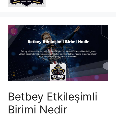
Betbey Etkileşimli
Birimi Nedir