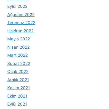
Eylül 2022
Ağustos 2022
Temmuz 2022
Haziran 2022
Mayıs 2022
Nisan 2022
Mart 2022
Şubat 2022
Ocak 2022
Aralık 2021
Kasım 2021
Ekim 2021
Eylül 2021