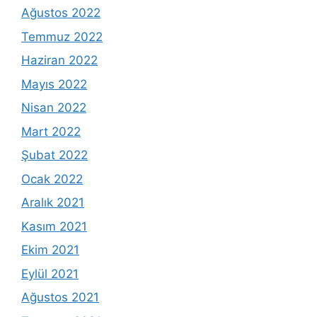
Ağustos 2022
Temmuz 2022
Haziran 2022
Mayıs 2022
Nisan 2022
Mart 2022
Şubat 2022
Ocak 2022
Aralık 2021
Kasım 2021
Ekim 2021
Eylül 2021
Ağustos 2021