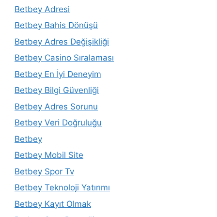
Betbey Adresi
Betbey Bahis Dönüşü
Betbey Adres Değişikliği
Betbey Casino Sıralaması
Betbey En İyi Deneyim
Betbey Bilgi Güvenliği
Betbey Adres Sorunu
Betbey Veri Doğruluğu
Betbey
Betbey Mobil Site
Betbey Spor Tv
Betbey Teknoloji Yatırımı
Betbey Kayıt Olmak