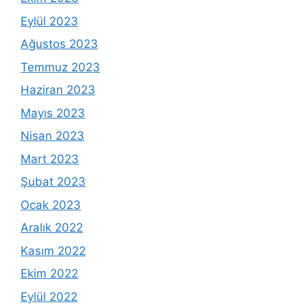
Eylül 2023
Ağustos 2023
Temmuz 2023
Haziran 2023
Mayıs 2023
Nisan 2023
Mart 2023
Şubat 2023
Ocak 2023
Aralık 2022
Kasım 2022
Ekim 2022
Eylül 2022