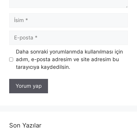
İsim
E-
posta
İnternet
Daha sonraki yorumlarımda kullanılması için
sitesi
adım, e-posta adresim ve site adresim bu
tarayıcıya kaydedilsin.
Son Yazılar