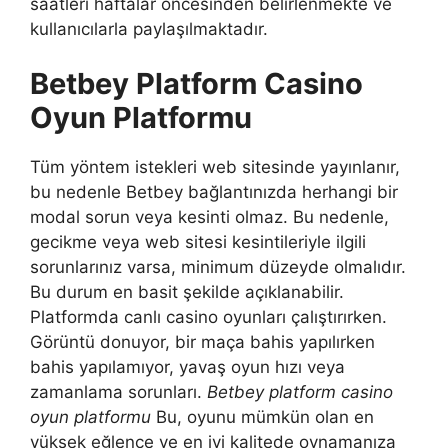
saatleri haftalar öncesinden belirlenmekte ve
kullanıcılarla paylaşılmaktadır.
Betbey Platform Casino
Oyun Platformu
Tüm yöntem istekleri web sitesinde yayınlanır,
bu nedenle Betbey bağlantınızda herhangi bir
modal sorun veya kesinti olmaz. Bu nedenle,
gecikme veya web sitesi kesintileriyle ilgili
sorunlarınız varsa, minimum düzeyde olmalıdır.
Bu durum en basit şekilde açıklanabilir.
Platformda canlı casino oyunları çalıştırırken.
Görüntü donuyor, bir maça bahis yapılırken
bahis yapılamıyor, yavaş oyun hızı veya
zamanlama sorunları.
Betbey platform casino
oyun platformu
Bu, oyunu mümkün olan en
yüksek eğlence ve en iyi kalitede oynamanıza