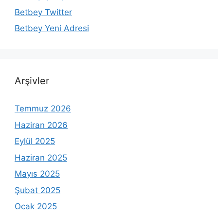
Betbey Twitter
Betbey Yeni Adresi
Arşivler
Temmuz 2026
Haziran 2026
Eylül 2025
Haziran 2025
Mayıs 2025
Şubat 2025
Ocak 2025