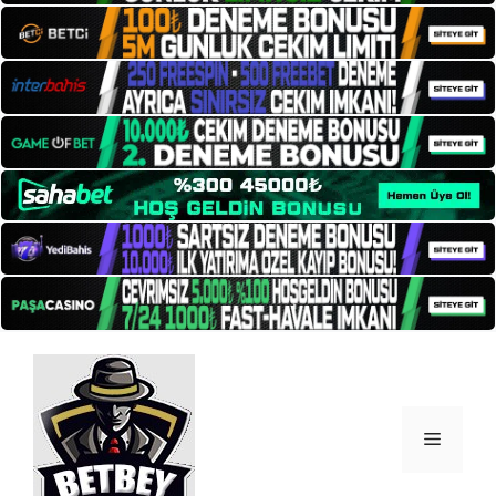
İçeriğe
atla
Menü