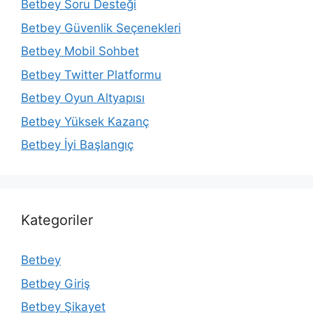
Betbey Soru Desteği
Betbey Güvenlik Seçenekleri
Betbey Mobil Sohbet
Betbey Twitter Platformu
Betbey Oyun Altyapısı
Betbey Yüksek Kazanç
Betbey İyi Başlangıç
Kategoriler
Betbey
Betbey Giriş
Betbey Şikayet