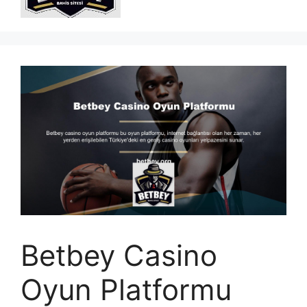
Betbey Casino
Oyun Platformu