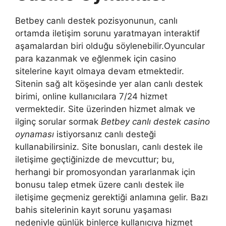
Betbey canlı destek pozisyonunun, canlı
ortamda iletişim sorunu yaratmayan interaktif
aşamalardan biri olduğu söylenebilir.Oyuncular
para kazanmak ve eğlenmek için casino
sitelerine kayıt olmaya devam etmektedir.
Sitenin sağ alt köşesinde yer alan canlı destek
birimi, online kullanıcılara 7/24 hizmet
vermektedir. Site üzerinden hizmet almak ve
ilginç sorular sormak
Betbey canlı destek casino
oynaması
istiyorsanız canlı desteği
kullanabilirsiniz. Site bonusları, canlı destek ile
iletişime geçtiğinizde de mevcuttur; bu,
herhangi bir promosyondan yararlanmak için
bonusu talep etmek üzere canlı destek ile
iletişime geçmeniz gerektiği anlamına gelir. Bazı
bahis sitelerinin kayıt sorunu yaşaması
nedeniyle günlük binlerce kullanıcıya hizmet