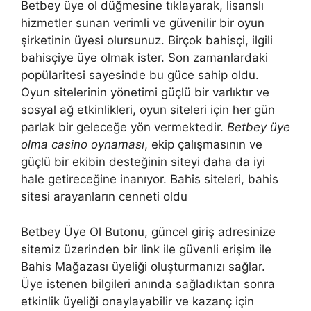
Betbey üye ol düğmesine tıklayarak, lisanslı
hizmetler sunan verimli ve güvenilir bir oyun
şirketinin üyesi olursunuz. Birçok bahisçi, ilgili
bahisçiye üye olmak ister. Son zamanlardaki
popülaritesi sayesinde bu güce sahip oldu.
Oyun sitelerinin yönetimi güçlü bir varlıktır ve
sosyal ağ etkinlikleri, oyun siteleri için her gün
parlak bir geleceğe yön vermektedir.
Betbey üye
olma casino oynaması
, ekip çalışmasının ve
güçlü bir ekibin desteğinin siteyi daha da iyi
hale getireceğine inanıyor. Bahis siteleri, bahis
sitesi arayanların cenneti oldu
Betbey Üye Ol Butonu, güncel giriş adresinize
sitemiz üzerinden bir link ile güvenli erişim ile
Bahis Mağazası üyeliği oluşturmanızı sağlar.
Üye istenen bilgileri anında sağladıktan sonra
etkinlik üyeliği onaylayabilir ve kazanç için