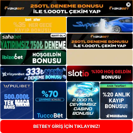
×
BETBEY GİRİŞ İÇİN TIKLAYINIZ!