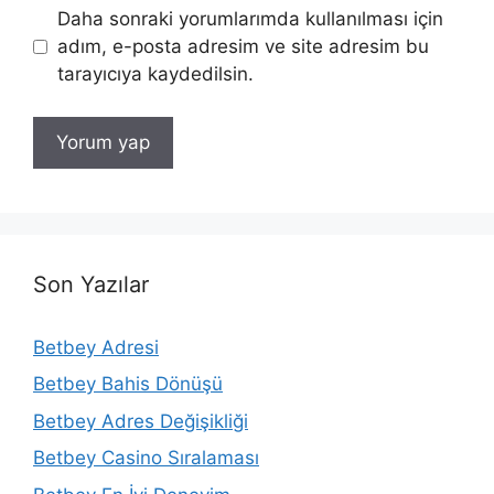
İnternet
Daha sonraki yorumlarımda kullanılması için
sitesi
adım, e-posta adresim ve site adresim bu
tarayıcıya kaydedilsin.
Son Yazılar
Betbey Adresi
Betbey Bahis Dönüşü
Betbey Adres Değişikliği
Betbey Casino Sıralaması