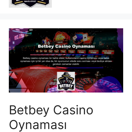
Betbey Casino
Oynaması