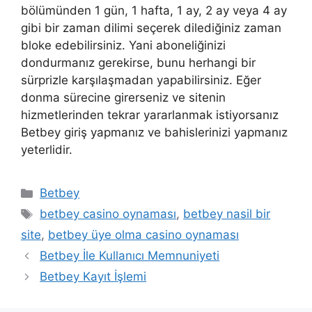
bölümünden 1 gün, 1 hafta, 1 ay, 2 ay veya 4 ay
gibi bir zaman dilimi seçerek dilediğiniz zaman
bloke edebilirsiniz. Yani aboneliğinizi
dondurmanız gerekirse, bunu herhangi bir
sürprizle karşılaşmadan yapabilirsiniz. Eğer
donma sürecine girerseniz ve sitenin
hizmetlerinden tekrar yararlanmak istiyorsanız
Betbey giriş yapmanız ve bahislerinizi yapmanız
yeterlidir.
Kategoriler
Betbey
Etiketler
betbey casino oynaması
,
betbey nasil bir
site
,
betbey üye olma casino oynaması
Betbey İle Kullanıcı Memnuniyeti
Betbey Kayıt İşlemi