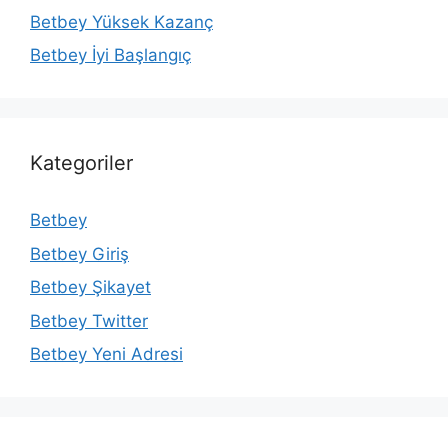
Betbey Yüksek Kazanç
Betbey İyi Başlangıç
Kategoriler
Betbey
Betbey Giriş
Betbey Şikayet
Betbey Twitter
Betbey Yeni Adresi