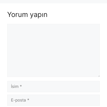
Yorum yapın
Yorum
İsim
E-
posta