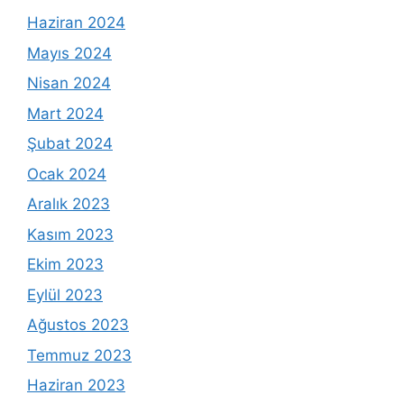
Haziran 2024
Mayıs 2024
Nisan 2024
Mart 2024
Şubat 2024
Ocak 2024
Aralık 2023
Kasım 2023
Ekim 2023
Eylül 2023
Ağustos 2023
Temmuz 2023
Haziran 2023